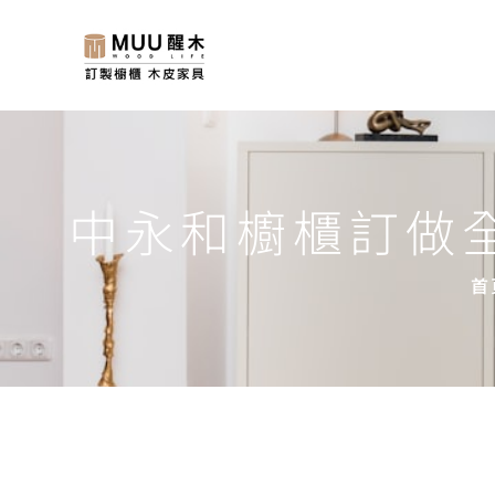
中永和櫥櫃訂做
首