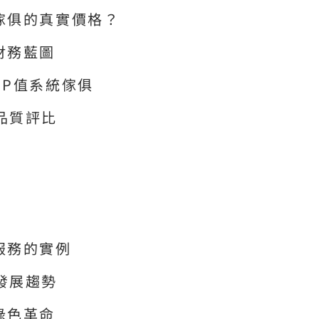
傢俱的真實價格？
財務藍圖
CP值系統傢俱
品質評比
服務的實例
發展趨勢
綠色革命