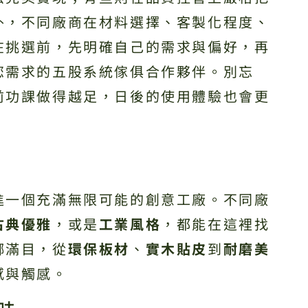
外，不同廠商在材料選擇、客製化程度、
在挑選前，先明確自己的需求與偏好，再
您需求的五股系統傢俱合作夥伴。別忘
前功課做得越足，日後的使用體驗也會更
進一個充滿無限可能的創意工廠。不同廠
古典優雅
，或是
工業風格
，都能在這裡找
瑯滿目，從
環保板材
、
實木貼皮
到
耐磨美
感與觸感。