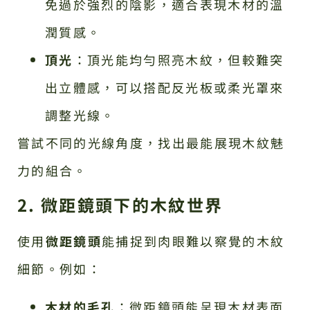
免過於強烈的陰影，適合表現木材的溫
潤質感。
頂光
：頂光能均勻照亮木紋，但較難突
出立體感，可以搭配反光板或柔光罩來
調整光線。
嘗試不同的光線角度，找出最能展現木紋魅
力的組合。
2. 微距鏡頭下的木紋世界
使用
微距鏡頭
能捕捉到肉眼難以察覺的木紋
細節。例如：
木材的毛孔
：微距鏡頭能呈現木材表面