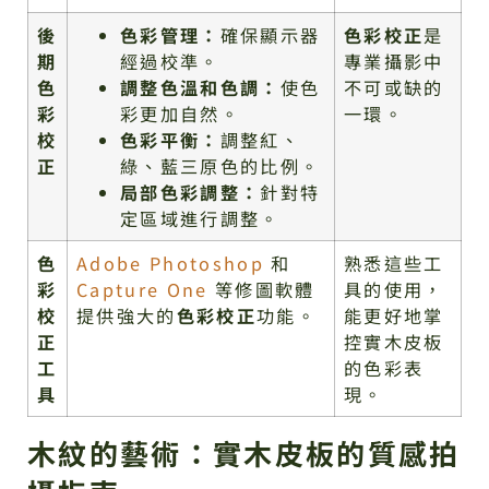
後
色彩管理：
確保顯示器
色彩校正
是
期
經過校準。
專業攝影中
色
調整色溫和色調：
使色
不可或缺的
彩
彩更加自然。
一環。
校
色彩平衡：
調整紅、
正
綠、藍三原色的比例。
局部色彩調整：
針對特
定區域進行調整。
色
Adobe Photoshop
和
熟悉這些工
彩
Capture One
等修圖軟體
具的使用，
校
提供強大的
色彩校正
功能。
能更好地掌
正
控實木皮板
工
的色彩表
具
現。
木紋的藝術：實木皮板的質感拍