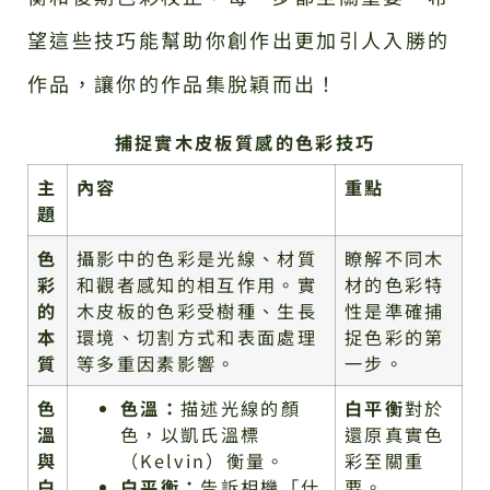
望這些技巧能幫助你創作出更加引人入勝的
作品，讓你的作品集脫穎而出！
捕捉實木皮板質感的色彩技巧
主
內容
重點
題
色
攝影中的色彩是光線、材質
瞭解不同木
彩
和觀者感知的相互作用。實
材的色彩特
的
木皮板的色彩受樹種、生長
性是準確捕
本
環境、切割方式和表面處理
捉色彩的第
質
等多重因素影響。
一步。
色
色溫：
描述光線的顏
白平衡
對於
溫
色，以凱氏溫標
還原真實色
與
（Kelvin）衡量。
彩至關重
白
白平衡：
告訴相機「什
要。