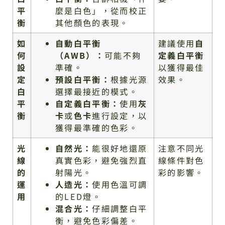
平
麼是白色」，從而校正
衡
其他顏色的表現。
如
自動白平衡
建議使用
自
何
（AWB）：
可能不夠
定義白平衡
設
準確。
以獲得最佳
定
預設白平衡：
根據光源
效果。
白
選擇最接近的模式。
平
自定義白平衡：
使用
灰
衡
卡
或
色卡
進行設定，以
獲得最準確的色彩。
光
自然光：
能很好地還原
注意不同光
線
真實色彩，避免強烈直
線條件對色
的
射陽光。
彩的影響。
運
人造光：
使用色溫可調
用
的LED燈。
混合光：
仔細調整白平
衡，避免色彩偏差。