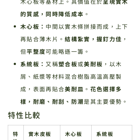
木心板等基材上。其價值在於
呈現實木
的質感，同時降低成本
。
木心板：
中間以實木條拼接而成，上下
再貼合薄木片。
結構紮實，握釘力佳
，
但
平整度
可能略遜一籌。
系統板：
又稱
塑合板
或
美耐板
，以木
屑、紙漿等材料混合樹脂高溫高壓製
成，表面再貼合
美耐皿
。
花色選擇多
樣，耐磨、耐刮、防潮
是其主要優勢。
特性比較
特
實木皮板
木心板
系統板