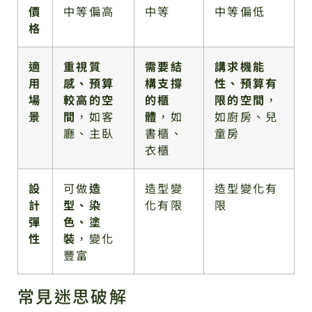
價
中等偏高
中等
中等偏低
格
適
重視質
需要結
講求機能
用
感、預算
構支撐
性、預算有
場
較高的空
的櫃
限的空間
，
景
間
，如客
體
，如
如廚房、兒
廳、主臥
書櫃、
童房
衣櫃
設
可做
造
造型變
造型變化有
計
型、染
化有限
限
彈
色、塗
性
裝
，變化
豐富
常見迷思破解