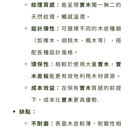
紋理質感：
能呈現
實木
獨一無二的
天然紋理，觸感溫潤。
設計彈性：
可選擇不同的木皮種類
（如橡木、胡桃木、楓木等），搭
配各種設計風格。
環保性：
相較於使用大量
實木
，
實
木皮板
能更有效地利用木材資源。
成本效益：
在保有
實木
質感的前提
下，成本比
實木
更具優勢.
缺點：
不耐磨：
表面木皮較薄，耐磨性相