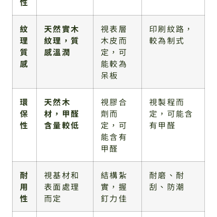
性
紋
天然實木
視表層
印刷紋路，
理
紋理，質
木皮而
較為制式
質
感溫潤
定，可
感
能較為
呆板
環
天然木
視膠合
視製程而
保
材，甲醛
劑而
定，可能含
性
含量較低
定，可
有甲醛
能含有
甲醛
耐
視基材和
結構紮
耐磨、耐
用
表面處理
實，握
刮、防潮
性
而定
釘力佳