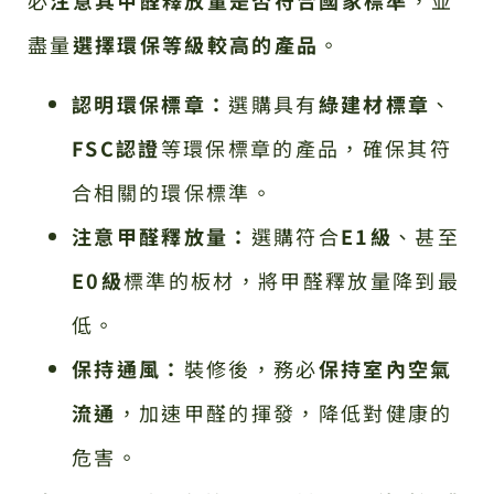
盡量
選擇環保等級較高的產品
。
認明環保標章：
選購具有
綠建材標章
、
FSC認證
等環保標章的產品，確保其符
合相關的環保標準。
注意甲醛釋放量：
選購符合
E1級
、甚至
E0級
標準的板材，將甲醛釋放量降到最
低。
保持通風：
裝修後，務必
保持室內空氣
流通
，加速甲醛的揮發，降低對健康的
危害。