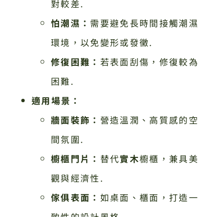
對較差.
怕潮濕：
需要避免長時間接觸潮濕
環境，以免變形或發黴.
修復困難：
若表面刮傷，修復較為
困難.
適用場景：
牆面裝飾：
營造溫潤、高質感的空
間氛圍.
櫥櫃門片：
替代
實木
櫥櫃，兼具美
觀與經濟性.
傢俱表面：
如桌面、櫃面，打造一
致性的設計風格.