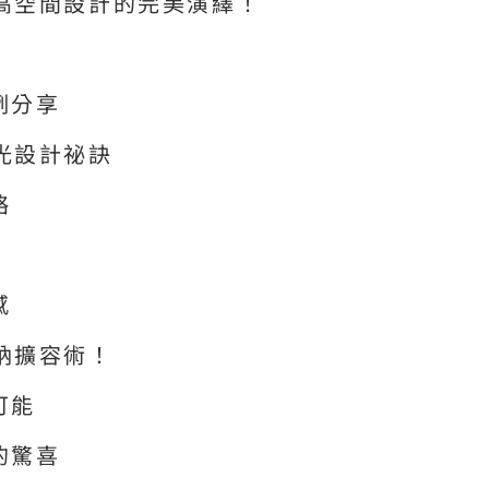
高空間設計的完美演繹！
例分享
光設計祕訣
略
感
納擴容術！
可能
的驚喜