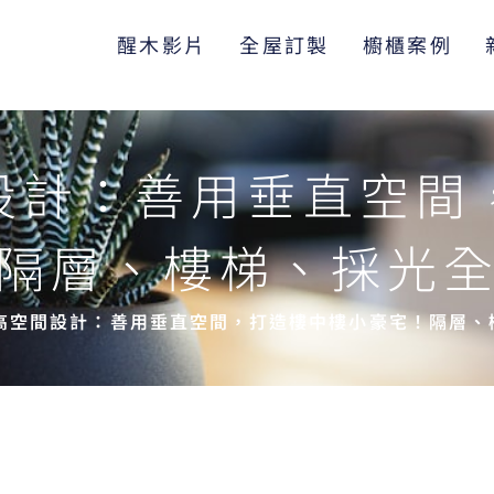
醒木影片
全屋訂製
櫥櫃案例
設計：善用垂直空間
隔層、樓梯、採光
高空間設計：善用垂直空間，打造樓中樓小豪宅！隔層、