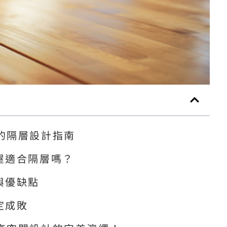
的隔層設計指南
屋適合隔層嗎？
與優缺點
定成敗