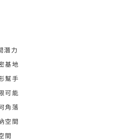
間潛力
祕密基地
隱形幫手
無限可能
任何角落
收納空間
空間