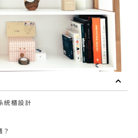
系統櫃設計
櫃？