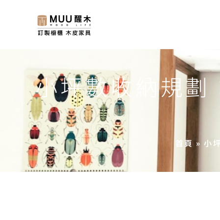
小坪數收納規劃
首頁
»
小