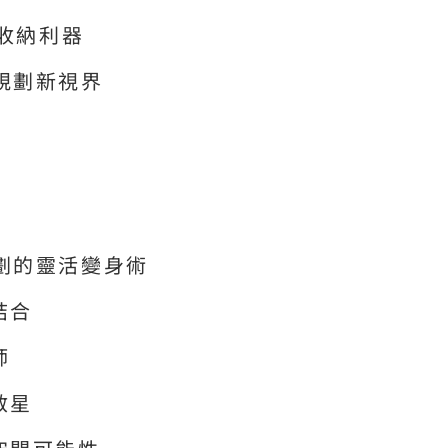
的收納利器
規劃新視界
劃的靈活變身術
結合
師
救星