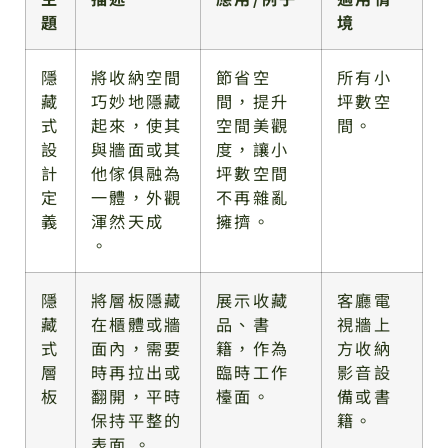
題
境
隱
將收納空間
節省空
所有小
藏
巧妙地隱藏
間，提升
坪數空
式
起來，使其
空間美觀
間。
設
與牆面或其
度，讓小
計
他傢俱融為
坪數空間
定
一體，外觀
不再雜亂
義
渾然天成
擁擠。
。
隱
將層板隱藏
展示收藏
客廳電
藏
在櫃體或牆
品、書
視牆上
式
面內，需要
籍，作為
方收納
層
時再拉出或
臨時工作
影音設
板
翻開，平時
檯面。
備或書
保持平整的
籍。
表面 。