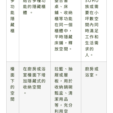
多
結合多種功
整合書
SOHO
功
能的隱藏櫃
桌、床
族或需
能
體 。
鋪、收納
要在小
隱
櫃等功能
坪數空
藏
在同一個
間內同
櫃
櫃體中，
時滿足
平時隱藏
工作和
床鋪，釋
生活需
放空間。
求的
人。
檯
在廚房或浴
拉籃、抽
廚房或
面
室檯面下增
屜或層
浴室。
下
加隱藏式的
板，用於
的
收納空間
收納鍋碗
空
。
瓢盆、清
間
潔用品
等，充分
利用空