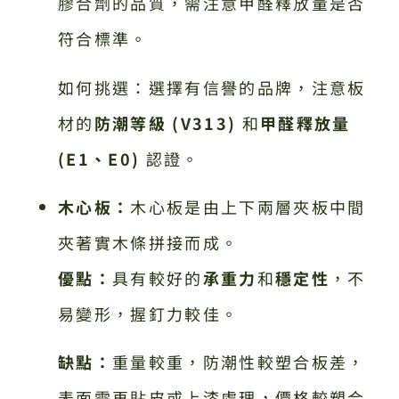
膠合劑的品質，需注意甲醛釋放量是否
符合標準。
如何挑選：選擇有信譽的品牌，注意板
材的
防潮等級 (V313)
和
甲醛釋放量
(E1、E0)
認證。
木心板：
木心板是由上下兩層夾板中間
夾著實木條拼接而成。
優點：
具有較好的
承重力
和
穩定性
，不
易變形，握釘力較佳。
缺點：
重量較重，防潮性較塑合板差，
表面需再貼皮或上漆處理，價格較塑合