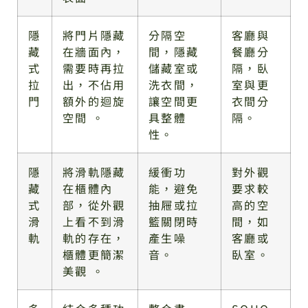
隱
將門片隱藏
分隔空
客廳與
藏
在牆面內，
間，隱藏
餐廳分
式
需要時再拉
儲藏室或
隔，臥
拉
出，不佔用
洗衣間，
室與更
門
額外的迴旋
讓空間更
衣間分
空間 。
具整體
隔。
性。
隱
將滑軌隱藏
緩衝功
對外觀
藏
在櫃體內
能，避免
要求較
式
部，從外觀
抽屜或拉
高的空
滑
上看不到滑
籃關閉時
間，如
軌
軌的存在，
產生噪
客廳或
櫃體更簡潔
音。
臥室。
美觀 。