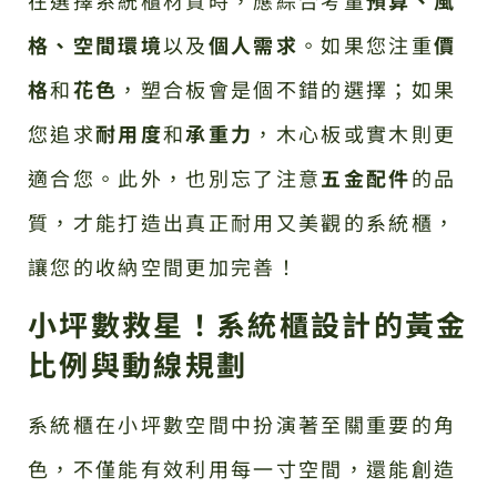
格、空間環境
以及
個人需求
。如果您注重
價
格
和
花色
，塑合板會是個不錯的選擇；如果
您追求
耐用度
和
承重力
，木心板或實木則更
適合您。此外，也別忘了注意
五金配件
的品
質，才能打造出真正耐用又美觀的系統櫃，
讓您的收納空間更加完善！
小坪數救星！系統櫃設計的黃金
比例與動線規劃
系統櫃在小坪數空間中扮演著至關重要的角
色，不僅能有效利用每一寸空間，還能創造