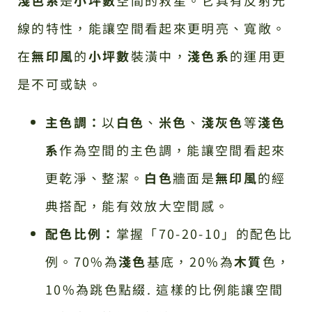
淺色系
是
小坪數
空間的救星。它具有反射光
線的特性，能讓空間看起來更明亮、寬敞。
在
無印風
的
小坪數
裝潢中，
淺色系
的運用更
是不可或缺。
主色調：
以
白色
、
米色
、
淺灰色
等
淺色
系
作為空間的主色調，能讓空間看起來
更乾淨、整潔。
白色
牆面是
無印風
的經
典搭配，能有效放大空間感。
配色比例：
掌握「70-20-10」的配色比
例。70%為
淺色
基底，20%為
木質
色，
10%為跳色點綴. 這樣的比例能讓空間