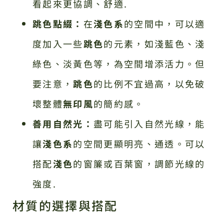
看起來更協調、舒適.
跳色點綴：
在
淺色系
的空間中，可以適
度加入一些
跳色
的元素，如淺藍色、淺
綠色、淡黃色等，為空間增添活力。但
要注意，
跳色
的比例不宜過高，以免破
壞整體
無印風
的簡約感。
善用自然光：
盡可能引入自然光線，能
讓
淺色系
的空間更顯明亮、通透。可以
搭配
淺色
的窗簾或百葉窗，調節光線的
強度.
材質的選擇與搭配