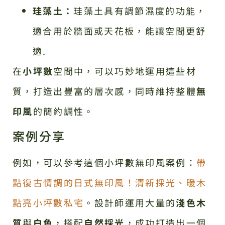
珪藻土：
珪藻土具有調節濕度的功能，
適合用於牆面或天花板，能讓空間更舒
適.
在
小坪數
空間中，可以巧妙地運用這些材
質，打造出豐富的層次感，同時維持整體
無
印風
的簡約調性。
案例分享
例如，可以參考這個小坪數無印風案例：
帶
點復古情調的日式無印風！清新採光、暖木
點亮小坪數私宅
。設計師運用大量的
淺色木
質
與
白色
，搭配
自然採光
，成功打造出一個