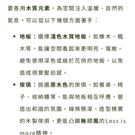
要善用
木質元素
，為空間注入溫暖、自然的
氣息。可以從以下幾個方面著手：
地板：
選擇
淺色木質地板
，如橡木、楓
木等，能讓空間看起來更明亮、寬敞。
避免使用深色或過於花俏的地板，以免
造成視覺壓迫感。
傢俱：
挑選
原木色
的傢俱，如餐桌、椅
子、收納櫃等，能與地板相互呼應，營
造出和諧的氛圍。線條簡潔、造型樸實
的木製傢俱，更能凸顯
無印風
的Less is
more精神。