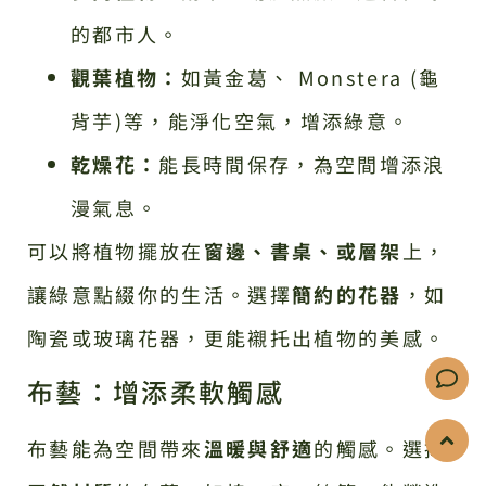
的都市人。
觀葉植物：
如黃金葛、 Monstera (龜
背芋)等，能淨化空氣，增添綠意。
乾燥花：
能長時間保存，為空間增添浪
漫氣息。
可以將植物擺放在
窗邊、書桌、或層架
上，
讓綠意點綴你的生活。選擇
簡約的花器
，如
陶瓷或玻璃花器，更能襯托出植物的美感。
布藝：增添柔軟觸感
布藝能為空間帶來
溫暖與舒適
的觸感。選擇