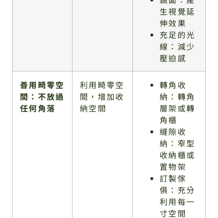
生視覺延
伸效果
充足的光
線：減少
壓迫感
善用畸零空
利用畸零空
轉角收
間：不放過
間，增加收
納：轉角
任何角落
納空間
層架或轉
角櫃
縫隙收
納：窄型
收納櫃或
置物架
訂製傢
俱：充分
利用每一
寸空間