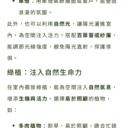
串燈：
用串燈裝飾牆面或窗戶，能營造
浪漫的氛圍。
此外，也可以利用
自然光
，讓陽光灑進室
內，為空間注入活力。搭配
百葉窗或紗簾
，
能調節光線強度，避免陽光直射，保護傢
俱。
綠植：注入自然生命力
在室內擺放綠植，能為空間注入
自然氣息
，
增添
生機與活力
。選擇
易於照顧
的植物，
如：
多肉植物：
耐旱、易於照顧，適合忙碌