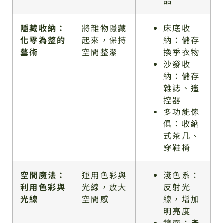
品
隱藏收納：
將雜物隱藏
床底收
化零為整的
起來，保持
納：儲存
藝術
空間整潔
換季衣物
沙發收
納：儲存
雜誌、遙
控器
多功能傢
俱：收納
式茶几、
穿鞋椅
空間魔法：
運用色彩與
淺色系：
利用色彩與
光線，放大
反射光
光線
空間感
線，增加
明亮度
鏡面：產