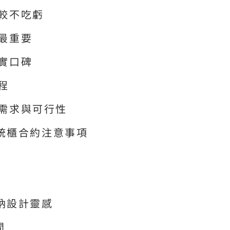
比較不吃虧
憑最重要
真實口碑
程
認需求與可行性
統櫃合約注意事項
納設計靈感
間