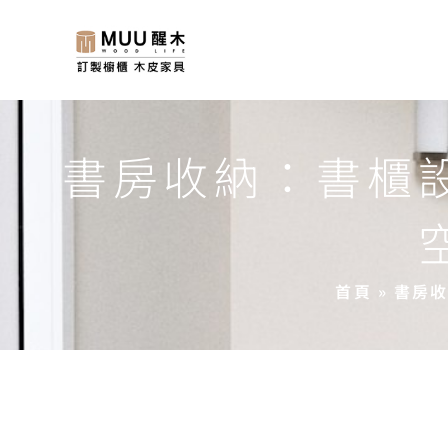
書房收納：書櫃
首頁
»
書房