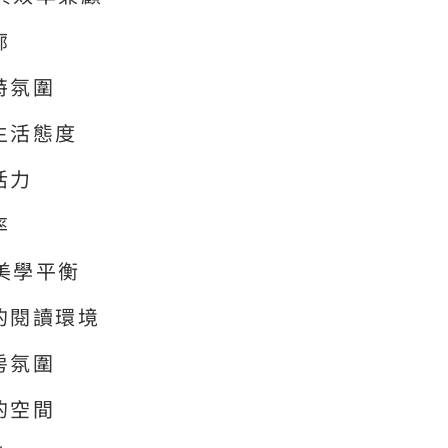
廊
特氛圍
生活態度
活力
率
美學平衡
的閱讀環境
房氛圍
的空間