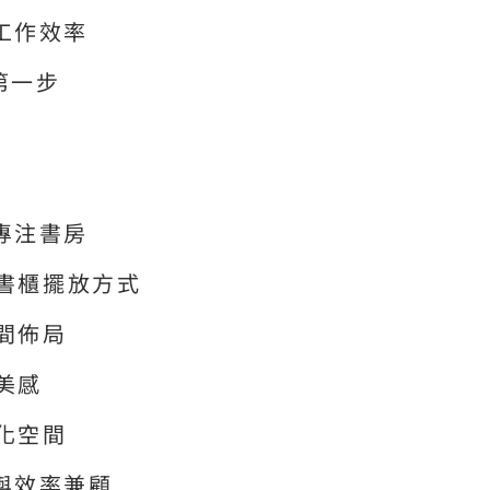
工作效率
第一步
專注書房
的書櫃擺放方式
空間佈局
美感
性化空間
與效率兼顧