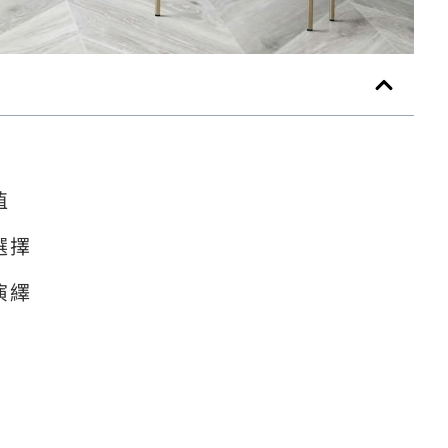
值
選擇
演繹