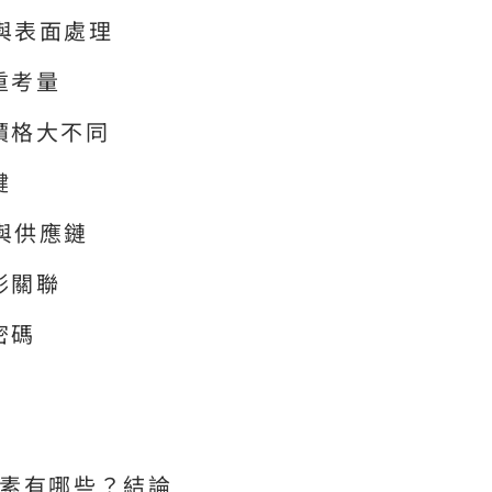
與表面處理
重考量
價格大不同
鍵
與供應鏈
形關聯
密碼
因素有哪些？結論