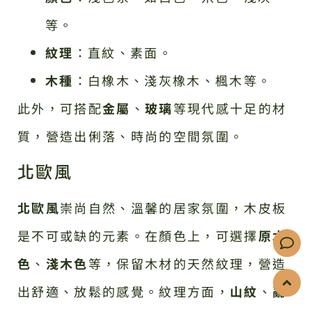
等。
紋理
：直紋、素面。
木種
：白橡木、淺灰橡木、楓木等。
此外，可搭配
金屬
、
玻璃
等現代感十足的材
質，營造出俐落、時尚的空間氛圍。
北歐風
北歐風
崇尚自然、溫馨的居家氛圍，木皮板
是不可或缺的元素。在顏色上，可選擇
原木
色
、
淺木色
等，保留木材的天然紋理，營造
出舒適、放鬆的感覺。紋理方面，
山紋
、
亂