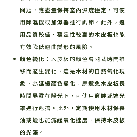
問題，應
盡量保持室內濕度穩定
，可使
用
除濕機
或
加濕器
進行調節。此外，
選
用品質較佳、穩定性較高的木皮板
也能
有效降低翹曲變形的風險。
顏色變化
：木皮板的顏色會隨著時間推
移而產生變化，這是
木材的自然氧化現
象
。為
延緩顏色變化
，應
避免木皮板長
時間暴露在陽光下
，可使用
窗簾
或
遮光
罩
進行遮擋。此外，
定期使用木材保養
油或蠟
也能
減緩氧化速度
，
保持木皮板
的光澤
。