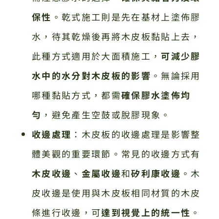
保性
。乾式施工則是先在基材上塗佈膠
水，待其乾燥後再將木皮板黏貼上去，
此種方式適用於大面積施工，
可減少膠
水中的水分對木皮板的影響
。無論採用
哪種黏貼方式，都需
確保膠水塗佈均
勻
，避免產生空鼓或脫膠現象。
收邊處理
：木皮板的收邊處理是影響整
體美觀的重要環節。常見的收邊方式有
木皮收邊
、
金屬收邊
和
矽利康收邊
。木
皮收邊是使用與木皮板相同材質的木皮
條進行收邊，可
達到視覺上的統一性
。