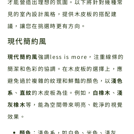
才能營造出理想的氛圍。以下將針對幾種常
見的室內設計風格，提供木皮板的搭配建
議，讓您在挑選時更有方向。
現代簡約風
現代簡約風
強調less is more，注重線條的
簡潔和色彩的協調。在木皮板的選擇上，應
避免過於複雜的紋理和鮮豔的顏色，以
淺色
系
、
直紋
的木皮板為佳。例如，
白橡木
、
淺
灰橡木
等，能為空間帶來明亮、乾淨的視覺
效果。
顏色
：淺色系，如白色、米色、淺灰