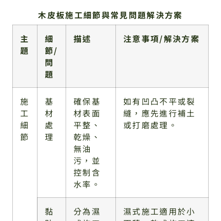
木皮板施工細節與常見問題解決方案
主
細
描述
注意事項/解決方案
題
節/
問
題
施
基
確保基
如有凹凸不平或裂
工
材
材表面
縫，應先進行補土
細
處
平整、
或打磨處理。
節
理
乾燥、
無油
污，並
控制含
水率。
黏
分為濕
濕式施工適用於小