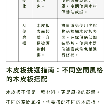
變
化現
使用窗簾或遮光
化
象。
罩。定期使用木材
保養油或蠟。
刮
木皮板
盡量避免使用尖銳
傷
表面較
物品接觸木皮板表
磨
薄，容
面。在傢俱底部加
損
易被硬
裝墊片。使用木器
物刮
修補膏或修色筆進
傷。
行修補。
木皮板挑選指南：不同空間風格
的木皮板搭配
木皮板不僅是一種材料，更是風格的載體。
不同的空間風格，需要搭配不同的木皮板，