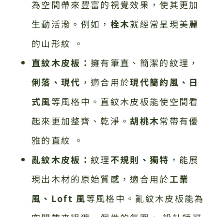
為空間帶來豐富的視覺效果，使其更加
生動活潑。例如，
栓木
就經常呈現美麗
的山形紋 。
直紋木皮板：
擁有筆直、簡潔的紋理，
俐落、現代
，適合用於
現代簡約風、日
式風
等風格中。直紋木皮板能使空間看
起來更加整齊、乾淨。
胡桃木
常帶有優
雅的直紋 。
亂紋木皮板：
紋理
不規則、獨特
，能展
現出木材的原始質感，適合用於
工業
風、Loft 風
等風格中。亂紋木皮板能為