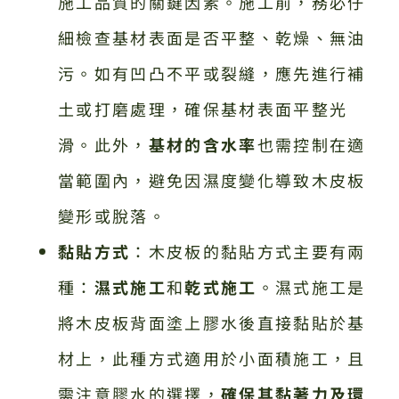
施工品質的關鍵因素。施工前，務必仔
細檢查基材表面是否平整、乾燥、無油
污。如有凹凸不平或裂縫，應先進行補
土或打磨處理，確保基材表面平整光
滑。此外，
基材的含水率
也需控制在適
當範圍內，避免因濕度變化導致木皮板
變形或脫落。
黏貼方式
：木皮板的黏貼方式主要有兩
種：
濕式施工
和
乾式施工
。濕式施工是
將木皮板背面塗上膠水後直接黏貼於基
材上，此種方式適用於小面積施工，且
需注意膠水的選擇，
確保其黏著力及環