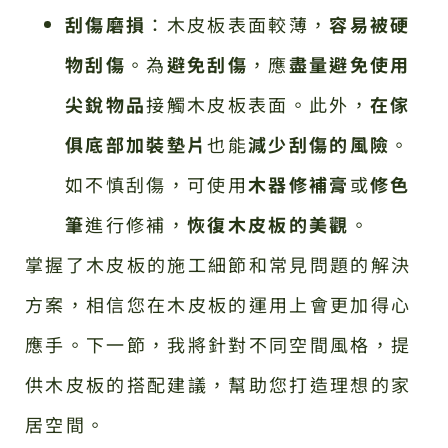
刮傷磨損
：木皮板表面較薄，
容易被硬
物刮傷
。為
避免刮傷
，應
盡量避免使用
尖銳物品
接觸木皮板表面。此外，
在傢
俱底部加裝墊片
也能
減少刮傷的風險
。
如不慎刮傷，可使用
木器修補膏
或
修色
筆
進行修補，
恢復木皮板的美觀
。
掌握了木皮板的施工細節和常見問題的解決
方案，相信您在木皮板的運用上會更加得心
應手。下一節，我將針對不同空間風格，提
供木皮板的搭配建議，幫助您打造理想的家
居空間。