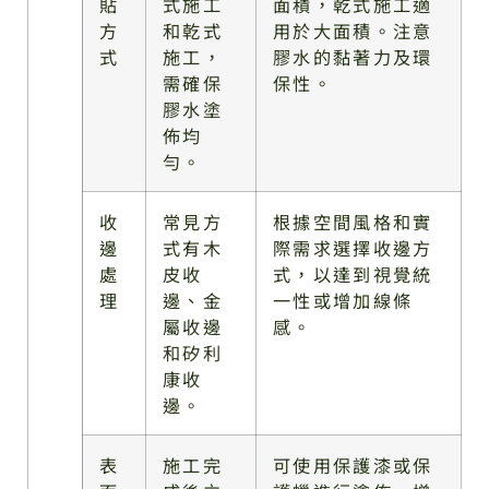
貼
式施工
面積，乾式施工適
方
和乾式
用於大面積。注意
式
施工，
膠水的黏著力及環
需確保
保性。
膠水塗
佈均
勻。
收
常見方
根據空間風格和實
邊
式有木
際需求選擇收邊方
處
皮收
式，以達到視覺統
理
邊、金
一性或增加線條
屬收邊
感。
和矽利
康收
邊。
表
施工完
可使用保護漆或保