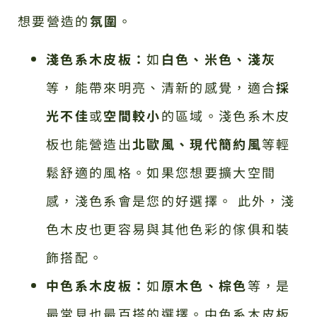
想要營造的
氛圍
。
淺色系木皮板：
如
白色、米色、淺灰
等，能帶來明亮、清新的感覺，適合
採
光不佳
或
空間較小
的區域。淺色系木皮
板也能營造出
北歐風、現代簡約風
等輕
鬆舒適的風格。如果您想要擴大空間
感，淺色系會是您的好選擇。 此外，淺
色木皮也更容易與其他色彩的傢俱和裝
飾搭配。
中色系木皮板：
如
原木色、棕色
等，是
最常見也最百搭的選擇。中色系木皮板