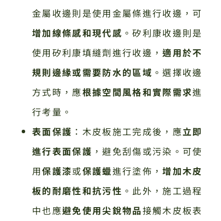
金屬收邊則是使用金屬條進行收邊，可
增加線條感和現代感
。矽利康收邊則是
使用矽利康填縫劑進行收邊，
適用於不
規則邊緣或需要防水的區域
。選擇收邊
方式時，應
根據空間風格和實際需求
進
行考量。
表面保護
：木皮板施工完成後，應
立即
進行表面保護
，避免刮傷或污染。可使
用
保護漆
或
保護蠟
進行塗佈，
增加木皮
板的耐磨性和抗污性
。此外，施工過程
中也應
避免使用尖銳物品
接觸木皮板表