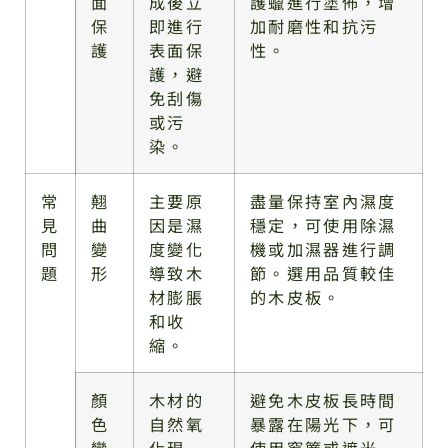
面
成後立
護蠟進行塗佈，增
保
即進行
加耐磨性和抗污
護
表面保
性。
護，避
免刮傷
或污
染。
常
翹
主要原
盡量保持室內濕度
見
曲
因是濕
穩定，可使用除濕
問
變
度變化
機或加濕器進行調
題
形
導致木
節。選用品質較佳
材膨脹
的木皮板。
和收
縮。
顏
木材的
避免木皮板長時間
色
自然氧
暴露在陽光下，可