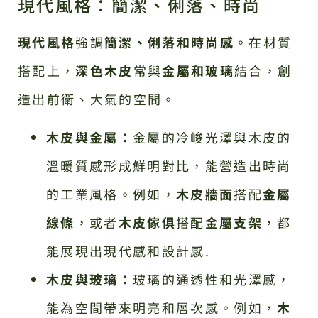
現代風格：簡潔、俐落、時尚
現代風格
強調
簡潔、俐落和時尚感
。在材質
搭配上，
深色木皮
常與
金屬和玻璃
結合，創
造出前衛、大氣的空間。
木皮與金屬：
金屬的冷峻光澤與木皮的
溫暖質感形成鮮明對比，能營造出時尚
的工業風格。例如，
木皮牆面
搭配
金屬
線條
，或者
木皮傢俱
搭配
金屬支架
，都
能展現出現代感和設計感.
木皮與玻璃：
玻璃的通透性和光澤感，
能為空間帶來明亮和層次感。例如，
木