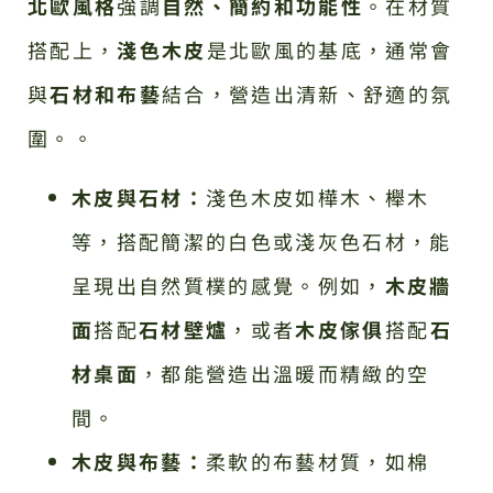
北歐風格
強調
自然、簡約和功能性
。在材質
搭配上，
淺色木皮
是北歐風的基底，通常會
與
石材和布藝
結合，營造出清新、舒適的氛
圍。。
木皮與石材：
淺色木皮如樺木、櫸木
等，搭配簡潔的白色或淺灰色石材，能
呈現出自然質樸的感覺。例如，
木皮牆
面
搭配
石材壁爐
，或者
木皮傢俱
搭配
石
材桌面
，都能營造出溫暖而精緻的空
間。
木皮與布藝：
柔軟的布藝材質，如棉