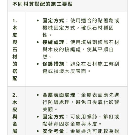
不同材質搭配的施工要點
1.
固定方式
：使用適合的黏著劑或
木
機械固定方式，確保石材穩固
皮
性。
與
接縫處理
：使用填縫劑修飾石材
石
與木皮的接縫處，使其平順自
材
然。
的
保護措施
：避免在石材施工時刮
搭
傷或損壞木皮表面。
配
2.
金屬表面處理
：金屬表面應先進
木
行防鏽處理，避免日後氧化影響
皮
美觀。
與
固定方式
：可使用螺絲、鉚釘或
金
黏著劑固定金屬與木皮。
屬
安全考量
：金屬邊角可能較為銳