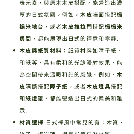
表元素，與原木木皮搭配，能營造出濃
厚的日式氛圍。例如，
木皮牆面
搭配
榻
榻米地台
，或者
木皮推拉門
搭配
榻榻米
房間
，都能展現出日式的禪意和寧靜.
木皮與紙質材料：
紙質材料如障子紙、
和紙等，具有柔和的光線漫射效果，能
為空間帶來溫暖和諧的感覺。例如，
木
皮隔斷
搭配
障子紙
，或者
木皮燈具
搭配
和紙燈罩
，都能營造出日式的柔美和雅
緻.
材質選擇
日式禪風中常見的有：木質、
竹子、板岩磚、榻榻米等自然材質.