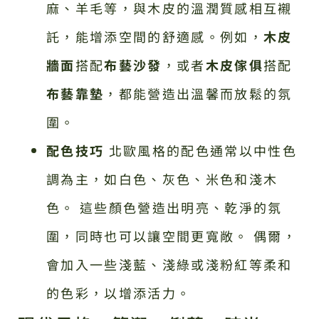
麻、羊毛等，與木皮的溫潤質感相互襯
託，能增添空間的舒適感。例如，
木皮
牆面
搭配
布藝沙發
，或者
木皮傢俱
搭配
布藝靠墊
，都能營造出溫馨而放鬆的氛
圍。
配色技巧
北歐風格的配色通常以中性色
調為主，如白色、灰色、米色和淺木
色。 這些顏色營造出明亮、乾淨的氛
圍，同時也可以讓空間更寬敞。 偶爾，
會加入一些淺藍、淺綠或淺粉紅等柔和
的色彩，以增添活力。