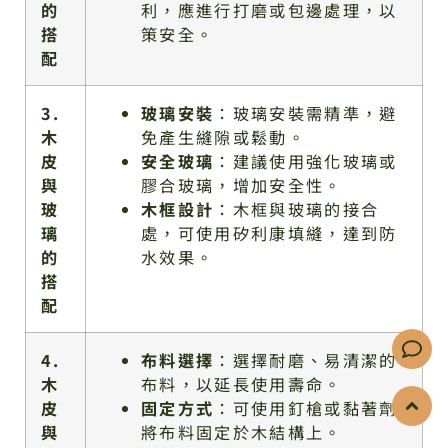
的
利，應進行打磨或包邊處理，以
搭
策安全。
配
3.
玻璃安裝
：玻璃安裝需精準，避
木
免產生縫隙或鬆動。
皮
安全玻璃
：建議使用強化玻璃或
與
膠合玻璃，增加安全性。
玻
木框設計
：木框與玻璃的接合
璃
處，可使用矽利康填縫，達到防
的
水效果。
搭
配
4.
布料選擇
：選擇耐磨、易清潔的
木
布料，以延長使用壽命。
皮
固定方式
：可使用釘槍或黏著劑
與
將布料固定於木結構上。