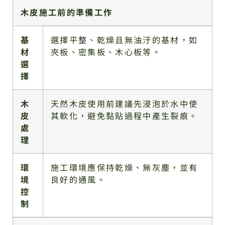
木皮施工前的準備工作
基
選擇平整、乾燥且無油汙的基材，如
材
夾板、密集板、木心板等。
選
擇
木
天然木皮使用前建議先浸泡於水中使
皮
其軟化，避免黏貼過程中產生裂痕。
處
理
環
施工環境應保持乾燥、無灰塵，並有
境
良好的通風。
控
制