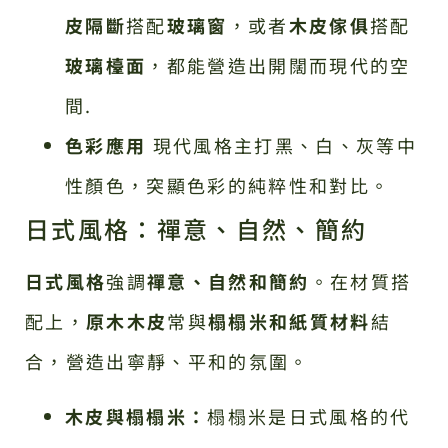
皮隔斷
搭配
玻璃窗
，或者
木皮傢俱
搭配
玻璃檯面
，都能營造出開闊而現代的空
間.
色彩應用
現代風格主打黑、白、灰等中
性顏色，突顯色彩的純粹性和對比。
日式風格：禪意、自然、簡約
日式風格
強調
禪意、自然和簡約
。在材質搭
配上，
原木木皮
常與
榻榻米和紙質材料
結
合，營造出寧靜、平和的氛圍。
木皮與榻榻米：
榻榻米是日式風格的代