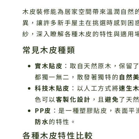
木皮裝修能為居家空間帶來溫潤自然
異，讓許多新手屋主在挑選時感到困
紗，深入瞭解各種木皮的特性與適用
常見木皮種類
實木貼皮
：取自天然原木，保留
都獨一無二，散發著獨特的
自然
科技木貼皮
：以人工方式將
速生
色可以
客製化設計
，且
避免
了天
PP皮
：是一種塑膠貼皮，表面平
防水
的特性。
各種木皮特性比較