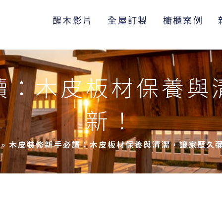
醒木影片
全屋訂製
櫥櫃案例
讀：木皮板材保養與
新！
»
木皮裝修新手必讀：木皮板材保養與清潔，讓家歷久