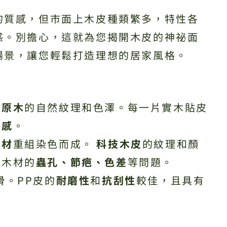
的質感，但市面上木皮種類繁多，特性各
惑。別擔心，這就為您揭開木皮的神祕面
場景，讓您輕鬆打造理想的居家風格。
了
原木
的自然紋理和色澤。每一片實木貼皮
美感
。
木材
重組染色而成。
科技木皮
的紋理和顏
然木材的
蟲孔、節疤、色差
等問題。
滑。PP皮的
耐磨性
和
抗刮性
較佳，且具有