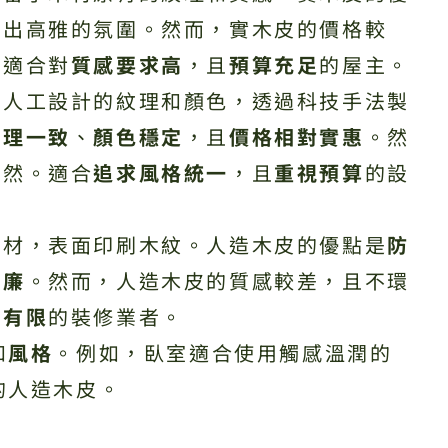
造出高雅的氛圍。然而，實木皮的價格較
。適合對
質感要求高
，且
預算充足
的屋主。
將人工設計的紋理和顏色，透過科技手法製
紋理一致
、
顏色穩定
，且
價格相對實惠
。然
自然。適合
追求風格統一
，且
重視預算
的設
基材，表面印刷木紋。人造木皮的優點是
防
低廉
。然而，人造木皮的質感較差，且不環
算有限
的裝修業者。
和
風格
。例如，臥室適合使用觸感溫潤的
的人造木皮。