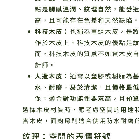
點是
觸感溫潤
、
紋理自然
，能營
高，且可能存在色差和天然缺陷
科技木皮：
也稱為重組木皮，是
作於木皮上。科技木皮的優點是
而，科技木皮的質感不如實木皮
計師。
人造木皮：
通常以塑膠或樹脂為
水
、
耐磨
、
易於清潔
，且
價格最
保。適合
對功能性要求高
，且
預
選擇木皮材質時，應考慮空間的
用途
實木皮，而廚房則適合使用防水耐磨
紋理：空間的表情符號