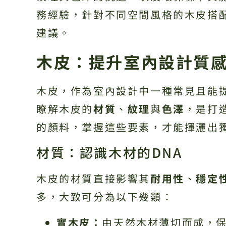
務經驗，針對不同空間風格的木皮搭
建議。
木皮：提升室內設計質
木皮，作為室內設計中一種常見且能
瞭解木皮的
材質
、
紋理
與
色澤
，是打
的顏料，掌握這些要素，才能揮灑出
材質：認識木材的DNA
木皮的材質直接影響其
耐用性
、
穩定
多，大致可分為以下幾類：
實木皮：
由天然木材薄切而成，