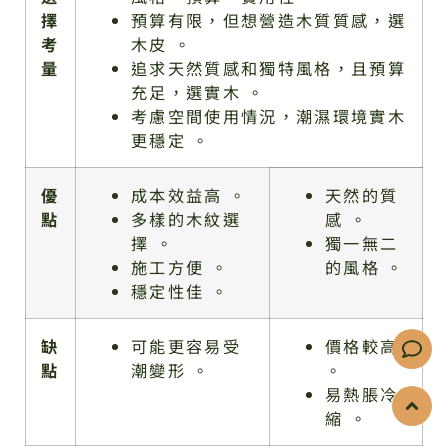
擇
預算有限，但想營造木質質感，選
考
木皮 。
量
追求天然質感和獨特風格，且預算
充足，選實木 。
考慮空間使用情況，潮濕環境實木
更穩定 。
優
成本效益高 。
天然的質
點
多樣的木紋選
感 。
擇 。
獨一無二
施工方便 。
的風格 。
穩定性佳 。
缺
可能更容易受
價格較高
點
潮變形 。
。
易熱脹冷
縮 。