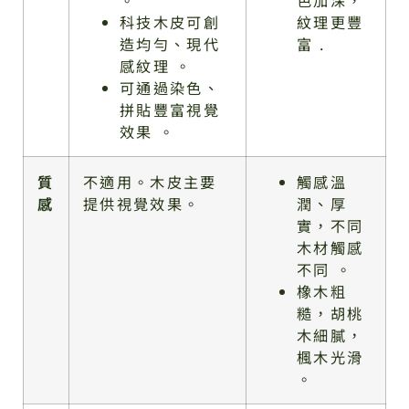
科技木皮可創
紋理更豐
造均勻、現代
富 .
感紋理 。
可通過染色、
拼貼豐富視覺
效果 。
質
不適用。木皮主要
觸感溫
感
提供視覺效果。
潤、厚
實，不同
木材觸感
不同 。
橡木粗
糙，胡桃
木細膩，
楓木光滑
。