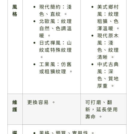
風
現代簡約：淺
美式鄉村
格
色、直紋 。
風：紋理
北歐風：紋理
粗獷、色
自然、色調溫
澤溫暖 。
暖 。
現代原木
日式禪風：山
風：淺
紋或特殊紋理
色、紋理
。
清晰 。
工業風：仿舊
中式古典
或粗獷紋理 。
風：深
色、質地
厚重 。
維
更換容易 。
可打磨、翻
護
新，延長使用
壽命 。
選
風格、預算、實用性 。