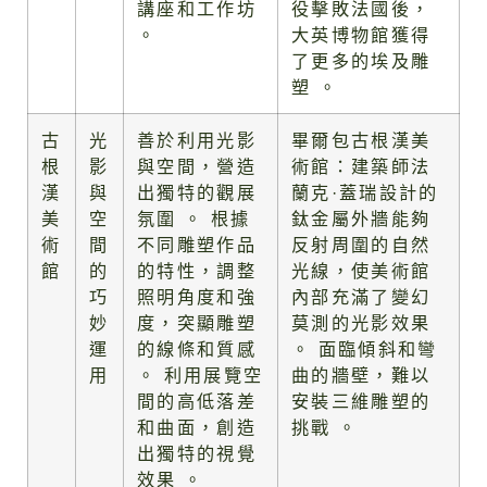
講座和工作坊
役擊敗法國後，
。
大英博物館獲得
了更多的埃及雕
塑 。
古
光
善於利用光影
畢爾包古根漢美
根
影
與空間，營造
術館：建築師法
漢
與
出獨特的觀展
蘭克·蓋瑞設計的
美
空
氛圍 。 根據
鈦金屬外牆能夠
術
間
不同雕塑作品
反射周圍的自然
館
的
的特性，調整
光線，使美術館
巧
照明角度和強
內部充滿了變幻
妙
度，突顯雕塑
莫測的光影效果
運
的線條和質感
。 面臨傾斜和彎
用
。 利用展覽空
曲的牆壁，難以
間的高低落差
安裝三維雕塑的
和曲面，創造
挑戰 。
出獨特的視覺
效果 。