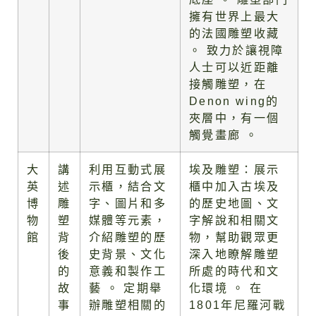
擁有世界上最大
的法國雕塑收藏
。 致力於讓視障
人士可以近距離
接觸雕塑，在
Denon wing的
夾層中，有一個
觸覺畫廊 。
大
講
利用互動式展
埃及雕塑：展示
英
述
示櫃，結合文
櫃中加入古埃及
博
雕
字、圖片和多
的歷史地圖、文
物
塑
媒體等元素，
字解說和相關文
館
背
介紹雕塑的歷
物，幫助觀眾更
後
史背景、文化
深入地瞭解雕塑
的
意義和製作工
所處的時代和文
故
藝 。 定期舉
化環境 。 在
事
辦雕塑相關的
1801年尼羅河戰