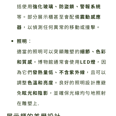
括使用
強化玻璃、防盜鎖、警報系統
等。部分展示櫃甚至會配備
震動感應
器
，以偵測任何異常的移動或撞擊。
照明
：
適當的照明可以突顯雕塑的
細節、色彩
和質感
。博物館通常會使用
LED燈
，因
為它們
發熱量低、不含紫外線
，且可以
調整
色溫和亮度
。良好的照明設計應避
免
眩光和陰影
，並確保光線均勻地照射
在雕塑上.
展示櫃的美學設計