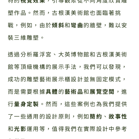
塑作品。然而，古根漢美術館也面臨著挑
戰，例如，由於
傾斜
和
彎曲
的牆壁，難以安
裝三維雕塑。
透過分析羅浮宮、大英博物館和古根漢美術
館等頂級機構的展示手法，我們可以發現，
成功的雕塑藝術展示櫃設計並無固定模式，
而是需要根據
具體
的
藝術品
和
展覽空間
，進
行
量身定製
。然而，這些案例也為我們提供
了一些通用的設計原則，例如
簡約
、
故事性
和
光影
運用等，值得我們在實際設計中參考