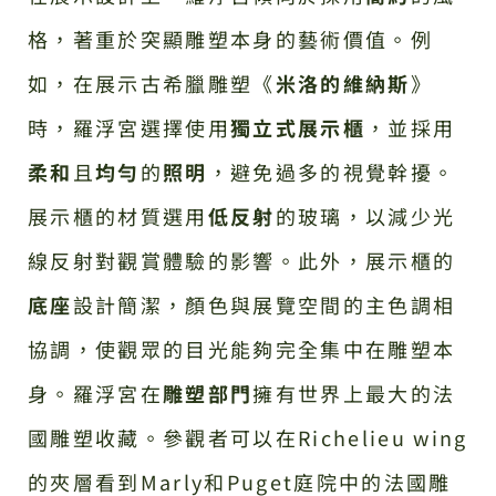
格，著重於突顯雕塑本身的藝術價值。例
如，在展示古希臘雕塑《
米洛的維納斯
》
時，羅浮宮選擇使用
獨立式展示櫃
，並採用
柔和
且
均勻
的
照明
，避免過多的視覺幹擾。
展示櫃的材質選用
低反射
的玻璃，以減少光
線反射對觀賞體驗的影響。此外，展示櫃的
底座
設計簡潔，顏色與展覽空間的主色調相
協調，使觀眾的目光能夠完全集中在雕塑本
身。羅浮宮在
雕塑部門
擁有世界上最大的法
國雕塑收藏。參觀者可以在Richelieu wing
的夾層看到Marly和Puget庭院中的法國雕