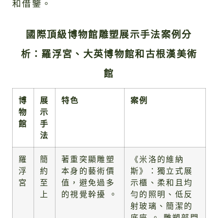
和借鑒。
國際頂級博物館雕塑展示手法案例分
析：羅浮宮、大英博物館和古根漢美術
館
博
展
特色
案例
物
示
館
手
法
羅
簡
著重突顯雕塑
《米洛的維納
浮
約
本身的藝術價
斯》：獨立式展
宮
至
值，避免過多
示櫃、柔和且均
上
的視覺幹擾 。
勻的照明、低反
射玻璃、簡潔的
底座 。 雕塑部門