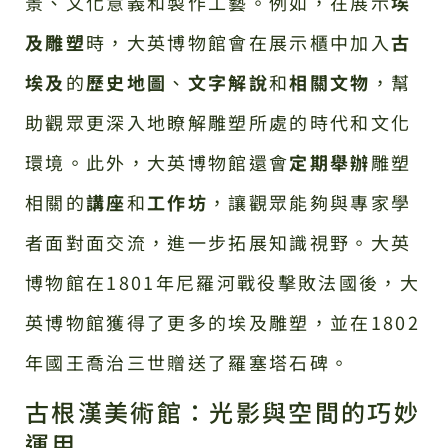
景、文化意義和製作工藝。例如，在展示
埃
及雕塑
時，大英博物館會在展示櫃中加入
古
埃及
的
歷史地圖
、
文字解說
和
相關文物
，幫
助觀眾更深入地瞭解雕塑所處的時代和文化
環境。此外，大英博物館還會
定期舉辦
雕塑
相關的
講座
和
工作坊
，讓觀眾能夠與專家學
者面對面交流，進一步拓展知識視野。大英
博物館在1801年尼羅河戰役擊敗法國後，大
英博物館獲得了更多的埃及雕塑，並在1802
年國王喬治三世贈送了羅塞塔石碑。
古根漢美術館：光影與空間的巧妙
運用