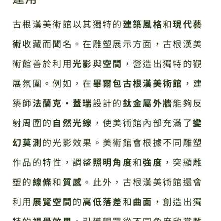
古根漢美術館以其獨特的
建築風格
和
現代藝
術
收藏而聞名。在雕塑展示方面，古根漢美
術館善於利用
光影
與
空間
，營造出獨特的觀
展氛圍。例如，在
畢爾包古根漢美術館
，建
築師
法蘭克·蓋瑞
設計的
鈦金屬外牆
能夠反
射周圍的
自然光線
，使美術館內部充滿了
變
幻莫測
的光影效果。美術館會根據不同雕塑
作品的特性，調整
照明角度
和
強度
，突顯雕
塑的
線條
和
質感
。此外，古根漢美術館還會
利用
展覽空間
的
高低落差
和
曲面
，創造出獨
特的
視覺效果
，引導觀眾從不同角度欣賞雕