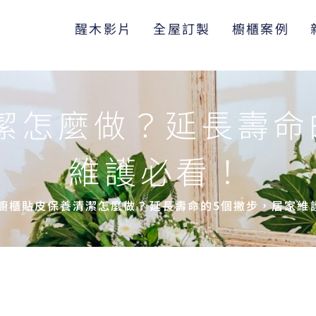
醒木影片
全屋訂製
櫥櫃案例
潔怎麼做？延長壽命
維護必看！
櫥櫃貼皮保養清潔怎麼做？延長壽命的5個撇步，居家維