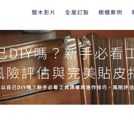
醒木影片
全屋訂製
櫥櫃案例
己DIY嗎？新手必看
風險評估與完美貼皮
以自己DIY嗎？新手必看工具清單與施作技巧，風險評