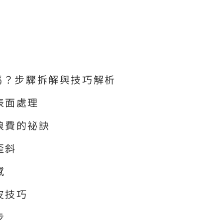
嗎？步驟拆解與技巧解析
表面處理
浪費的祕訣
歪斜
感
皮技巧
步