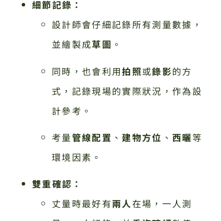
細節記錄：
設計師會仔細記錄所有測量數據，
並繪製成
草圖
。
同時，也會利用
拍照
或
錄影
的方
式，記錄現場的實際狀況，作為設
計參考。
考量
管線配置
、
建物方位
、
西曬
等
環境因素。
雙重確認：
丈量時最好有
兩人
在場，一人測