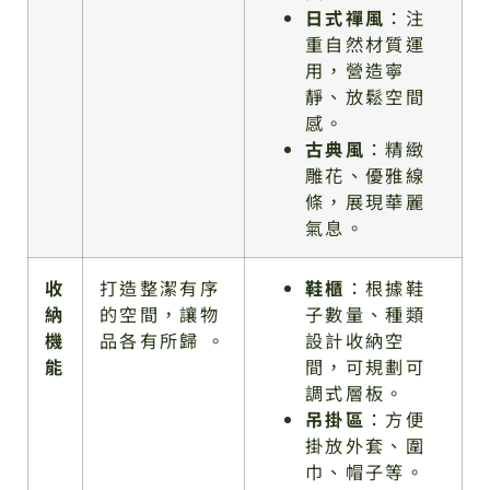
日式禪風
：注
重自然材質運
用，營造寧
靜、放鬆空間
感。
古典風
：精緻
雕花、優雅線
條，展現華麗
氣息。
收
打造整潔有序
鞋櫃
：根據鞋
納
的空間，讓物
子數量、種類
機
品各有所歸 。
設計收納空
能
間，可規劃可
調式層板。
吊掛區
：方便
掛放外套、圍
巾、帽子等。