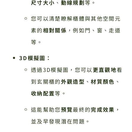
尺寸大小
、
動線規劃
等。
您可以清楚瞭解櫃體與其他空間元
素的
相對關係
，例如門、窗、走道
等。
3D
模擬圖：
透過3D模擬圖，您可以
更直觀地
看
到玄關櫃的
外觀造型
、
材質顏色
、
收納配置
等。
這能幫助您
預覽
最終的
完成效果
，
並及早發現潛在問題。