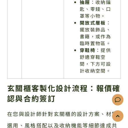
抽屜
：收納鑰
匙、零錢、口
罩等小物。
開放式層板
：
擺放裝飾品、
書籍，或作為
臨時置物區。
穿鞋椅
：提供
舒適穿鞋空
間，下方可設
計收納空間。
玄關櫃客製化設計流程：報價確
認與合約簽訂
在您與設計師針對玄關櫃的設計方案、材質
選用、風格搭配以及收納機能等細節達成共