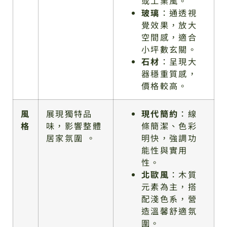
或工業風。
玻璃
：通透視
覺效果，放大
空間感，適合
小坪數玄關。
石材
：呈現大
器穩重質感，
價格較高。
風
展現獨特品
現代簡約
：線
格
味，影響整體
條簡潔、色彩
居家氛圍 。
明快，強調功
能性與實用
性。
北歐風
：木質
元素為主，搭
配淺色系，營
造溫馨舒適氛
圍。