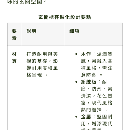
味的玄關空間。
玄關櫃客製化設計要點
要
說明
細項
素
材
打造耐用與美
木作
：溫潤質
質
觀的基礎，影
感，易融入各
響耐用度和風
種風格，需注
格呈現 。
意防潮 。
系統板
：耐
磨、防潮、易
清潔，花色豐
富，現代風格
熱門選擇 。
金屬
：堅固耐
用，增添現代