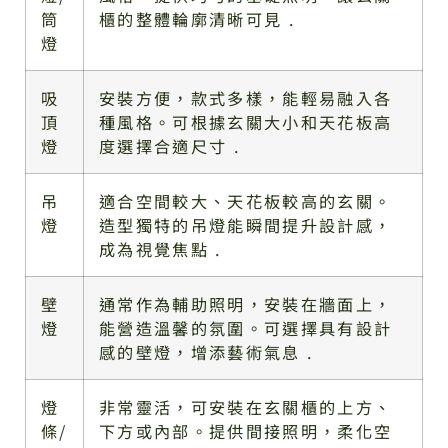
筒
櫃的整體輪廓清晰可見 .
燈
吸
安裝方便，款式多樣，能輕易融入各
頂
種風格。可根據玄關大小和天花板高
燈
度選擇合適尺寸 .
吊
適合空間較大、天花板較高的玄關。
燈
造型獨特的吊燈能瞬間提升設計感，
成為視覺焦點 .
壁
通常作為輔助照明，安裝在牆面上，
燈
能營造溫馨的氛圍。可選擇具有設計
感的壁燈，增添藝術氣息 .
燈
非常靈活，可安裝在玄關櫃的上方、
條/
下方或內部。提供間接照明，柔化空