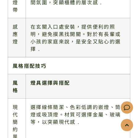
燈
間氛圍，突顯櫃體的層次感 .
帶
感
在玄關入口處安裝，提供便利的照
應
明，避免摸黑找開關。對於有長輩或
燈
小孩的家庭來說，是安全又貼心的選
擇 .
風格搭配技巧
風
燈具選擇與搭配
格
現
選擇線條簡潔、色彩低調的嵌燈、筒
代
燈或吸頂燈。材質可選擇金屬、玻璃
簡
等，以突顯現代感 .
約
風