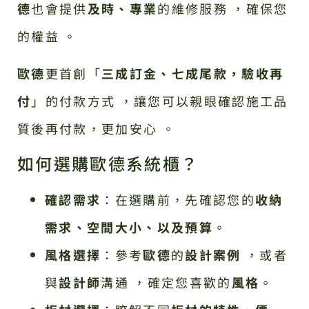
德
也會提供
及時、專業
的維修服務 ，確保您
的權益 。
歐德
更首創「
三成訂金、七成尾款，驗收再
付
」的付款方式 ，讓您可以親眼確認施工品
質後再付款，更加安心 。
如何選購歐德系統櫃？
確認需求
：在選購前，先確認您的
收納
需求、空間大小、以及預算
。
風格選擇
：參考
歐德
的
設計案例
，或者
與
設計師
溝通 ，確定您喜歡的
風格
。