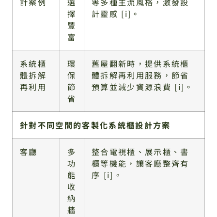
計案例
選
等多種主流風格，激發設
擇
計靈感 [i]。
豐
富
系統櫃
環
舊屋翻新時，提供系統櫃
體拆解
保
體拆解再利用服務，節省
再利用
節
預算並減少資源浪費 [i]。
省
針對不同空間的客製化系統櫃設計方案
客廳
多
整合電視櫃、展示櫃、書
功
櫃等機能，讓客廳整齊有
能
序 [i]。
收
納
牆