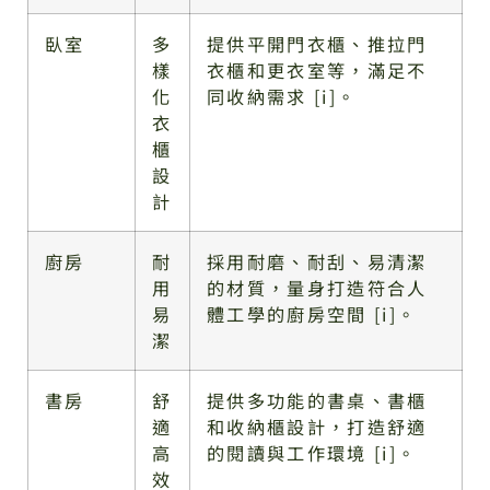
臥室
多
提供平開門衣櫃、推拉門
樣
衣櫃和更衣室等，滿足不
化
同收納需求 [i]。
衣
櫃
設
計
廚房
耐
採用耐磨、耐刮、易清潔
用
的材質，量身打造符合人
易
體工學的廚房空間 [i]。
潔
書房
舒
提供多功能的書桌、書櫃
適
和收納櫃設計，打造舒適
高
的閱讀與工作環境 [i]。
效