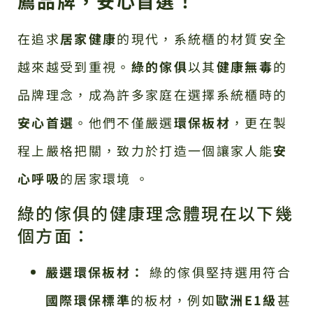
薦品牌，安心首選！
在追求
居家健康
的現代，系統櫃的材質安全
越來越受到重視。
綠的傢俱
以其
健康無毒
的
品牌理念，成為許多家庭在選擇系統櫃時的
安心首選
。他們不僅嚴選
環保板材
，更在製
程上嚴格把關，致力於打造一個讓家人能
安
心呼吸
的居家環境 。
綠的傢俱的健康理念體現在以下幾
個方面：
嚴選環保板材：
綠的傢俱堅持選用符合
國際環保標準
的板材，例如
歐洲E1級
甚