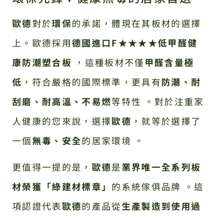
歐德
對於
環保
的承諾，體現在其板材的選擇
上。歐德採用
德國進口F★★★★低甲醛健
康防潮塑合板
，這種板材不僅
甲醛含量極
低
，符合嚴格的國際標準，更具有
防潮、耐
刮磨、耐高溫、不易燃
等特性 。對於注重家
人健康的您來說，選擇
歐德
，就等於選擇了
一個
無毒、安全
的居家環境 。
更值得一提的是，
歐德
是
業界唯一全系列板
材榮獲「綠建材標章」
的系統傢俱品牌 。這
項認證代表
歐德
的產品從
生產製造到使用過