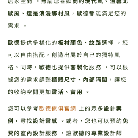
居家空間 。無論您喜歡
簡約現代風、溫馨北
歐風、還是浪漫鄉村風
，
歐德
都能滿足您的
需求 。
歐德
提供多樣化的
板材顏色、紋路
選擇 ，您
可以自由搭配，創造出屬於自己的獨特風
格。同時，
歐德
也提供
客製化
服務 ，可以根
據您的需求調整
櫃體尺寸、內部隔間
，讓您
的收納空間更加
靈活、實用
。
您可以參考
歐德傢俱官網
上的眾多
設計案
例
，尋找
設計靈感
。或者，您也可以預約
免
費的室內設計服務
，讓
歐德
的
專業設計師