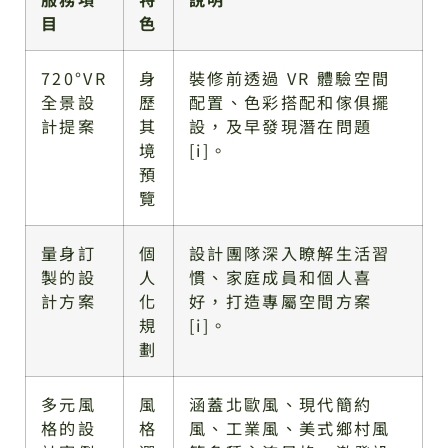
目
色
720°VR
身
裝修前透過 VR 體驗空間
全景設
歷
配置、色彩搭配和傢俱擺
計提案
其
設，及早發現潛在問題
境
[i]。
預
覽
量身訂
個
設計團隊深入瞭解生活習
製的設
人
慣、家庭成員和個人喜
計方案
化
好，打造專屬空間方案
規
[i]。
劃
多元風
風
涵蓋北歐風、現代簡約
格的設
格
風、工業風、美式鄉村風