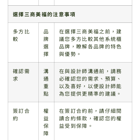
選擇三商美福的注意事項
多方比
品
在選擇三商美福之前，建
較
牌
議您多方比較其他系統櫃
選
品牌，瞭解各品牌的特色
擇
與優勢。
確認需
溝
在與設計師溝通前，請務
求
通
必確認您的需求、預算、
重
以及喜好，以便設計師能
點
為您提供更精準的建議。
簽訂合
權
在簽訂合約前，請仔細閱
約
益
讀合約條款，確認您的權
保
益受到保障。
障