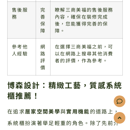
售後服
完
瞭解三商美福的售後服務
務
善
內容，確保在裝修完成
保
後，您能獲得完善的保
障
障。
參考他
網
在選擇三商美福之前，可
人經驗
路
以在網路上搜尋其他消費
評
者的評價，作為參考。
價
博森設計：精緻工藝，質感系統
櫃推薦！
在追求
居家空間美學
與
實用機能
的道路上，
系統櫃扮演著舉足輕重的角色。除了先前介