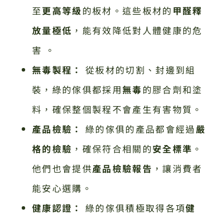
至
更高等級
的板材。這些板材的
甲醛釋
放量極低
，能有效降低對人體健康的危
害 。
無毒製程：
從板材的切割、封邊到組
裝，綠的傢俱都採用
無毒
的膠合劑和塗
料，確保整個製程不會產生有害物質。
產品檢驗：
綠的傢俱的產品都會經過
嚴
格的檢驗
，確保符合相關的
安全標準
。
他們也會提供
產品檢驗報告
，讓消費者
能安心選購。
健康認證：
綠的傢俱積極取得各項
健