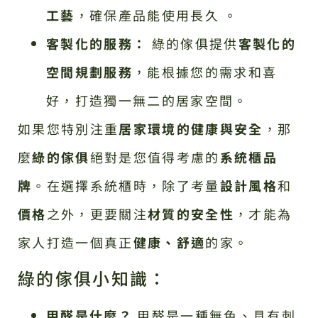
工藝
，確保產品能使用長久 。
客製化的服務：
綠的傢俱提供
客製化的
空間規劃服務
，能根據您的需求和喜
好，打造獨一無二的居家空間。
如果您特別注重
居家環境的健康與安全
，那
麼
綠的傢俱
絕對是您值得考慮的
系統櫃品
牌
。在選擇系統櫃時，除了考量
設計風格
和
價格
之外，更要關注
材質的安全性
，才能為
家人打造一個真正
健康、舒適
的家。
綠的傢俱小知識：
甲醛是什麼？
甲醛是一種無色、具有刺