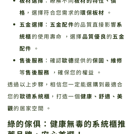
板材選擇
：瞭解不同
板材的特性、價
格
，選擇符合您需求的
環保板材
。
五金選擇
：
五金配件
的品質直接影響
系
統櫃
的使用壽命 ，選擇
品質優良
的
五金
配件
。
售後服務
：確認
歐德
提供的
保固、維修
等
售後服務
，確保您的權益 。
透過以上步驟，相信您一定能選購到最適合
您的
歐德系統櫃
，打造一個
健康、舒適、美
觀
的居家空間 。
綠的傢俱：健康無毒的系統櫃推