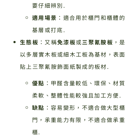
要仔細辨別.
適用場景
：適合用於櫃門和櫃體的
基層或打底.
生態板
：又稱
免漆板
或
三聚氰胺板
，是
以多層實木板或細木工板為基材，表面
貼上三聚氰胺飾面紙製成的板材.
優點
：甲醛含量較低、環保、材質
柔軟、整體性能較強且加工方便.
缺點
：容易變形，不適合做大型櫃
門，承重能力有限，不適合做承重
櫃.