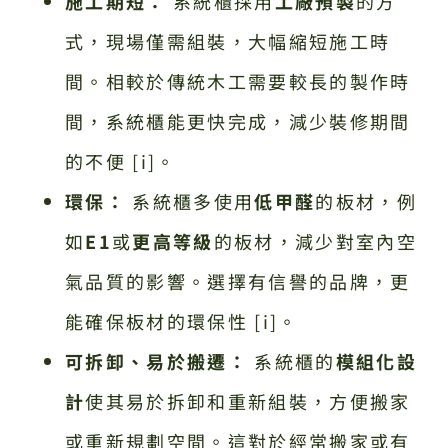
施工期短：
系統櫃採用
工廠預製
的方
式，現場僅需組裝，大幅縮短施工時
間。相較於傳統木工需要較長的製作時
間，系統櫃能更快完成，減少裝修期間
的不便 [i]。
環保：
系統櫃多使用
低甲醛
的板材，例
如
E1
或
更高等級
的板材，減少對室內空
氣品質的影響。選擇有信譽的品牌，更
能確保板材的環保性 [i]。
可拆卸、易於搬遷：
系統櫃的
模組化設
計
使其易於拆卸和重新組裝，方便搬家
或重新規劃空間。這對於經常搬家或有