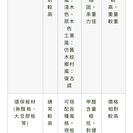
較
淺木
固，
高，
高
色、
承重
重量
原木
力佳
較重
色
工業
風：
仿舊
木紋
鄉村
風：
復古
感
環保板材
通
可搭
甲醛
價格
(無醛板、
常
配各
含量
相對
大豆膠板
較
種風
極
較高
等)
高
格，
低，
視板
對健