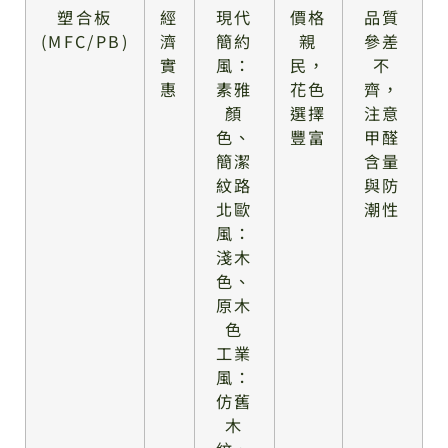
塑合板
經
現代
價格
品質
(MFC/PB)
濟
簡約
親
參差
實
風：
民，
不
惠
素雅
花色
齊，
顏
選擇
注意
色、
豐富
甲醛
簡潔
含量
紋路
與防
北歐
潮性
風：
淺木
色、
原木
色
工業
風：
仿舊
木