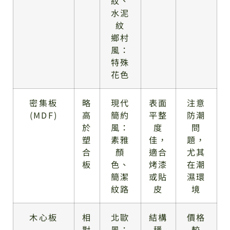
紋、
水泥
紋
鄉村
風：
特殊
花色
密集板
略
現代
表面
注意
(MDF)
高
簡約
平整
防潮
於
風：
度
問
塑
素雅
佳，
題，
合
顏
適合
尤其
板
色、
烤漆
在潮
簡潔
或貼
濕環
紋路
皮
境
木心板
相
北歐
結構
價格
對
風：
穩
較