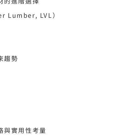
材的進階選擇
r Lumber, LVL）
來趨勢
格與實用性考量