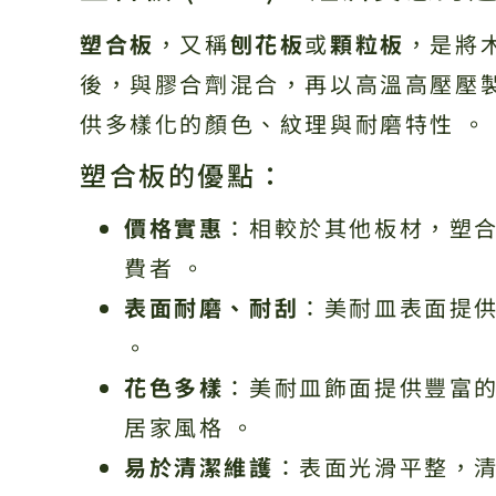
塑合板
，又稱
刨花板
或
顆粒板
，是將
後，與膠合劑混合，再以高溫高壓壓製
供多樣化的顏色、紋理與耐磨特性 。
塑合板的優點：
價格實惠
：相較於其他板材，塑合
費者 。
表面耐磨、耐刮
：美耐皿表面提供
。
花色多樣
：美耐皿飾面提供豐富的
居家風格 。
易於清潔維護
：表面光滑平整，清