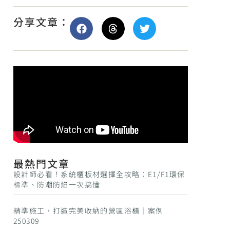
分享文章：
最熱門文章
設計師必看！系統櫃板材選擇全攻略：E1/F1環保
標準、防潮防焰一次搞懂
精準施工，打造完美收納的營區浴櫃｜案例
250309