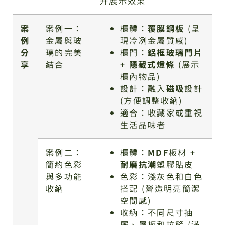
升展示效果
案
案例一：
櫃體：
覆膜鋼板
(呈
例
金屬與玻
現冷冽金屬質感)
分
璃的完美
櫃門：
鋁框玻璃門片
享
結合
+
隱藏式燈條
(展示
櫃內物品)
設計：融入
磁吸
設計
(方便調整收納)
適合：收藏家或重視
生活品味者
案例二：
櫃體：
MDF
板材 +
簡約色彩
耐磨抗潮
塑膠貼皮
與多功能
色彩：淺灰色和白色
收納
搭配 (營造明亮簡潔
空間感)
收納：不同尺寸抽
屜、層板和拉籃 (滿