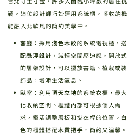
台北寸土寸金，許多人面臨小坪數的居住挑
戰。這位設計師巧妙運用系統櫃，將收納機
能融入北歐風的簡約美學中。
客廳：
採用
淺色木紋
的系統電視櫃，搭
配
懸浮設計
，減輕空間壓迫感。開放式
的層架設計，可以擺放書籍、植栽或裝
飾品，增添生活氣息。
臥室：
利用
頂天立地
的系統衣櫃，最大
化收納空間。櫃體內部可根據個人需
求，靈活調整層板和掛衣桿的位置。
白
色
的櫃體搭配
木質把手
，簡約又溫馨。