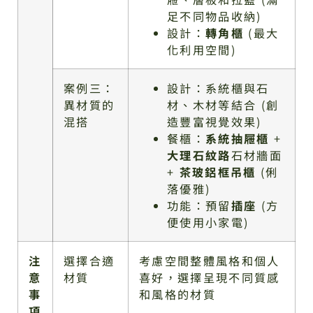
足不同物品收納)
設計：
轉角櫃
(最大
化利用空間)
案例三：
設計：系統櫃與石
異材質的
材、木材等結合 (創
混搭
造豐富視覺效果)
餐櫃：
系統抽屜櫃
+
大理石紋路
石材牆面
+
茶玻鋁框吊櫃
(俐
落優雅)
功能：預留
插座
(方
便使用小家電)
注
選擇合適
考慮空間整體風格和個人
意
材質
喜好，選擇呈現不同質感
事
和風格的材質
項