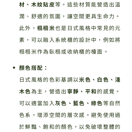
材、木紋貼皮
等。這些材質能營造出溫
潤、舒適的氛圍，讓空間更具生命力。
此外，
榻榻米
也是日式風格中常見的元
素，可以融入系統櫃的設計中，例如將
榻榻米作為臥榻或收納櫃的檯面。
顏色搭配：
日式風格的色彩基調以
米色、白色、淺
木色
為主，營造出
寧靜、平和
的感覺。
可以適當加入
灰色、藍色、綠色
等自然
色系，增添空間的層次感。避免使用過
於鮮豔、飽和的顏色，以免破壞整體的