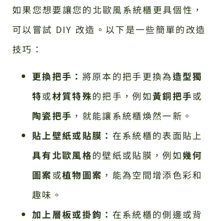
如果您想要讓您的北歐風系統櫃更具個性，
可以嘗試 DIY 改造。以下是一些簡單的改造
技巧：
更換把手：
將原本的把手更換為
造型獨
特
或
材質特殊
的把手，例如
黃銅把手
或
陶瓷把手
，就能讓系統櫃煥然一新。
貼上壁紙或貼膜：
在系統櫃的表面貼上
具有北歐風格
的壁紙或貼膜，例如
幾何
圖案
或
植物圖案
，能為空間增添色彩和
趣味。
加上層板或掛鉤：
在系統櫃的側邊或背