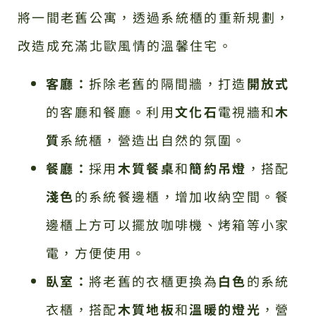
將一間老舊公寓，透過系統櫃的重新規劃，
改造成充滿北歐風情的溫馨住宅。
客廳：
拆除老舊的隔間牆，打造
開放式
的客廳和餐廳。利用
文化石
電視牆和
木
質
系統櫃，營造出自然的氛圍。
餐廳：
採用
木質餐桌
和
簡約吊燈
，搭配
淺色
的系統餐邊櫃，增加收納空間。餐
邊櫃上方可以擺放咖啡機、烤箱等小家
電，方便使用。
臥室：
將老舊的衣櫃更換為
白色
的系統
衣櫃，搭配
木質地板
和
溫暖的燈光
，營