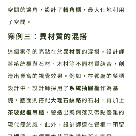
空間的邊角，設計了
轉角櫃
，最大化地利用
了空間。
案例三：
異材質的混搭
這個案例的亮點在於
異材質
的混搭。設計師
將系統櫃與石材、木材等不同材質結合，創
造出豐富的視覺效果。例如，在餐廳的餐櫃
設計中，設計師採用了
系統抽屜櫃
作為基
礎，牆面則搭配
大理石紋路
的石材，再加上
茶玻鋁框吊櫃
，營造出既俐落又帶點優雅的
現代簡約感。此外，設計師還在餐櫃中預留