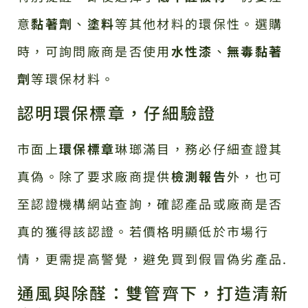
意
黏著劑
、
塗料
等其他材料的環保性。選購
時，可詢問廠商是否使用
水性漆
、
無毒黏著
劑
等環保材料。
認明環保標章，仔細驗證
市面上
環保標章
琳瑯滿目，務必仔細查證其
真偽。除了要求廠商提供
檢測報告
外，也可
至認證機構網站查詢，確認產品或廠商是否
真的獲得該認證。若價格明顯低於市場行
情，更需提高警覺，避免買到假冒偽劣產品.
通風與除醛：雙管齊下，打造清新