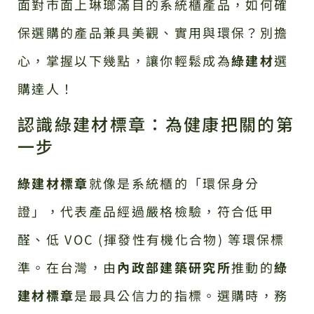
面對市面上琳瑯滿目的系統櫃產品，如何確
保選購的產品兼具美觀、實用與環保？別擔
心，掌握以下幾點，讓你輕鬆成為
綠建材
選
購達人！
認識綠建材標章：為健康把關的第
一步
綠建材標章
就像是系統櫃的「環保身分
證」，代表產品經過嚴格檢驗，符合低甲
醛、低 VOC (揮發性有機化合物) 等環保標
準。在台灣，由
內政部建築研究所
推動的
綠
建材標章
是最具公信力的指標。選購時，務