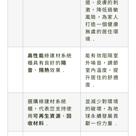
道、皮膚的刺
激，降低過敏
風險，為家人
打造一個健康
無虞的居住環
境 .
高性能
綠建材系統
能有效阻隔室
櫃具有良好的
隔
外噪音，調節
音
、
隔熱
效果 .
室內溫度，提
升居住的舒適
度 .
選購綠建材系統
並減少對環境
櫃，代表您支持使
的破壞，為地
用
可再生資源
、
回
球永續發展貢
收材料
.
獻一份力量 .