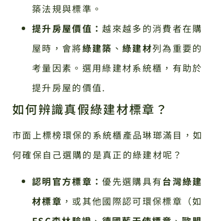
築法規與標準。
提升房屋價值：
越來越多的消費者在購
屋時，會將
綠建築
、
綠建材
列為重要的
考量因素。選用綠建材系統櫃，有助於
提升房屋的價值.
如何辨識真假綠建材標章？
市面上標榜環保的系統櫃產品琳瑯滿目，如
何確保自己選購的是真正的綠建材呢？
認明官方標章：
優先選購具有
台灣綠建
材標章
，或其他國際認可環保標章（如
FSC森林驗證
、
德國藍天使標章
、
歐盟