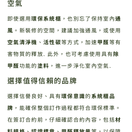
空氣
即使選用
環保系統櫃
，也別忘了保持室內
通
風
。新裝修的空間，建議加強通風，或使用
空氣清淨機
、
活性碳
等方式，加速
甲醛
等有
害物質的釋放. 此外，也可考慮使用具有
除
甲醛
功能的
塗料
，進一步淨化室內空氣.
選擇值得信賴的品牌
選擇信譽良好、具有
環保意識
的
系統櫃品
牌
，能確保整個訂作過程都符合環保標準。
在簽訂合約前，仔細確認合約內容，包括
材
料規格
、
認證標章
、
甲醛釋放量
等，以保障