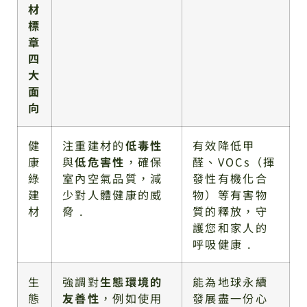
材
標
章
四
大
面
向
健
注重建材的
低毒性
有效降低甲
康
與
低危害性
，確保
醛、VOCs（揮
綠
室內空氣品質，減
發性有機化合
建
少對人體健康的威
物）等有害物
材
脅 .
質的釋放，守
護您和家人的
呼吸健康 .
生
強調對
生態環境的
能為地球永續
態
友善性
，例如使用
發展盡一份心