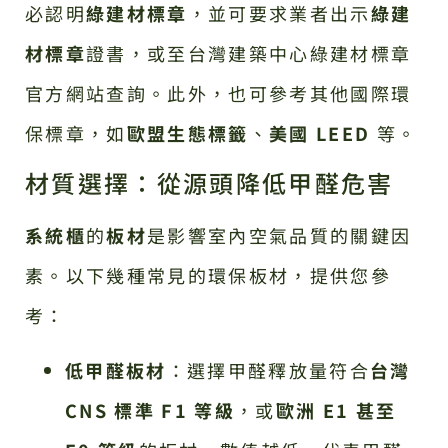
必認明
綠建材標章
，並可要求業者出示
綠建
材標章
證書，或至台灣建築中心綠建材標章
官方網站查詢。此外，也可參考其他國際環
保標章，如
歐盟生態標籤
、
美國 LEED
等。
材質選擇：從源頭降低甲醛危害
系統櫃
的
板材
是影響室內空氣品質的關鍵因
素。以下幾種常見的環保板材，提供您參
考：
低甲醛板材
：選擇甲醛釋放量符合
台灣
CNS 標準 F1 等級
，或
歐洲 E1 甚至