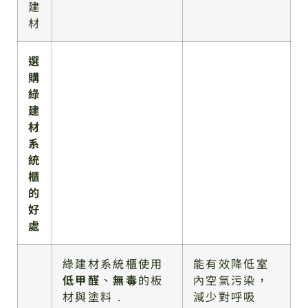
建
材
選
購
綠
建
材
系
統
櫃
的
好
處
綠建材系統櫃使用
能有效降低室
低甲醛
、
無毒
的板
內空氣污染，
材與塗料 .
減少對呼吸