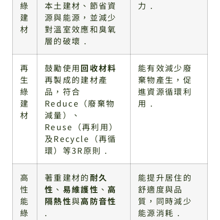
綠
本土建材、節省資
力 .
建
源與能源，並減少
材
對溫室效應和臭氧
層的破壞 .
再
鼓勵使用
回收材料
能有效減少廢
生
再製成的建材產
棄物產生，促
綠
品，符合
進資源循環利
建
Reduce（廢棄物
用 .
材
減量）、
Reuse（再利用）
及Recycle（再循
環）等3R原則 .
高
著重建材的
耐久
能提升居住的
性
性
、
易維護性
、
高
舒適度與品
能
隔熱性
與
高防音性
質，同時減少
綠
.
能源消耗 .