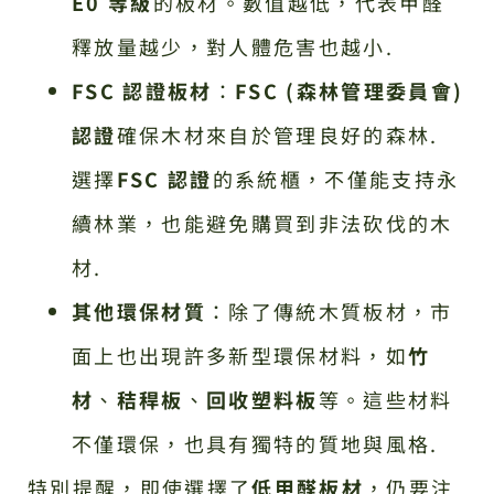
E0 等級
的板材。數值越低，代表甲醛
釋放量越少，對人體危害也越小.
FSC 認證板材
：
FSC (森林管理委員會)
認證
確保木材來自於管理良好的森林.
選擇
FSC 認證
的系統櫃，不僅能支持永
續林業，也能避免購買到非法砍伐的木
材.
其他環保材質
：除了傳統木質板材，市
面上也出現許多新型環保材料，如
竹
材
、
秸稈板
、
回收塑料板
等。這些材料
不僅環保，也具有獨特的質地與風格.
特別提醒，即使選擇了
低甲醛板材
，仍要注