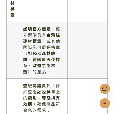
材
標
章
認明官方標章：
優
先選購具有
台灣綠
建材標章
，或其他
國際認可環保標章
（如
FSC森林驗
證
、
德國藍天使標
章
、
歐盟生態標
籤
）的產品 .
查驗認證資訊：
仔
細查看認證標章上
的
類別
、
等級
與
有
效期
，確保產品符
合您的需求 .