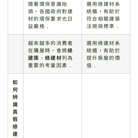
隨著環保意識抬
選用綠建材系
頭，各國政府對建
統櫃，有助於
材的環保要求也日
符合相關建築
益嚴格 .
法規與標準 .
越來越多的消費者
選用綠建材系
在購屋時，會將
綠
統櫃，有助於
建築
、
綠建材
列為
提升房屋的價
重要的考量因素 .
值 .
如
何
辨
識
真
假
綠
建