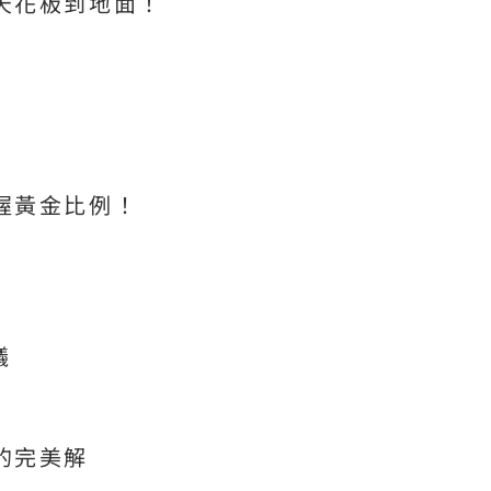
天花板到地面！
握黃金比例！
議
的完美解