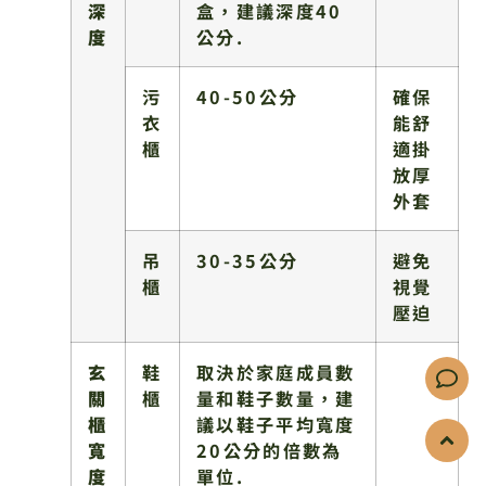
深
盒，建議深度40
度
公分.
污
40-50公分
確保
衣
能舒
櫃
適掛
放厚
外套
吊
30-35公分
避免
櫃
視覺
壓迫
玄
鞋
取決於家庭成員數
關
櫃
量和鞋子數量，建
櫃
議以鞋子平均寬度
寬
20公分的倍數為
度
單位.