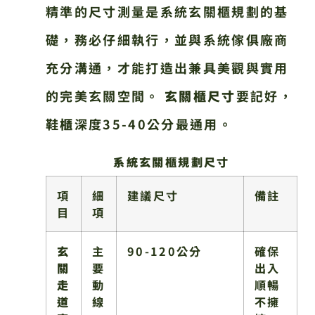
精準的尺寸測量是系統玄關櫃規劃的基
礎，務必仔細執行，並與系統傢俱廠商
充分溝通，才能打造出兼具美觀與實用
的完美玄關空間。
玄關櫃尺寸
要記好，
鞋
櫃
深度35-40公分最通用。
系統玄關櫃規劃尺寸
項
細
建議尺寸
備註
目
項
玄
主
90-120公分
確保
關
要
出入
走
動
順暢
道
線
不擁