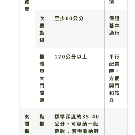
寬
擠
度
次
至少60公分
保證
要
基本
動
通行
線
櫃
120公分以上
平行
體
配置
與
時，
大
方便
門
開門
間
和站
距
立
玄
鞋
標準深度約35-40
關
櫃
公分，可容納一般
櫃
鞋款 . 若需收納鞋