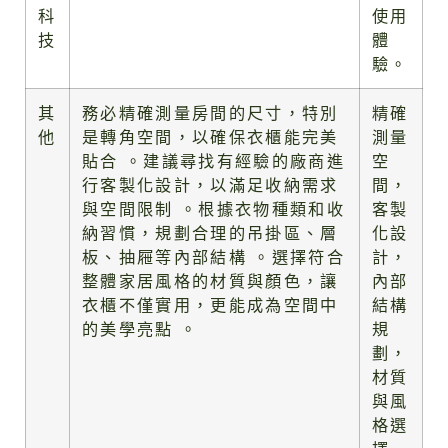
科
使用
技
體
驗。
其
務必精確測量房間的尺寸，特別
精確
他
是轉角空間，以確保衣櫃能完美
測量
貼合 。建議尋找有經驗的廠商進
空
行客製化設計，以滿足收納需求
間，
與空間限制 。根據衣物種類和收
客製
納習慣，規劃合理的吊掛區、層
化設
板、抽屜等內部結構 。選擇符合
計，
整體家居風格的材質與顏色，讓
內部
衣櫃不僅實用，更能成為空間中
結構
的美學亮點 。
規
劃，
材質
與風
格選