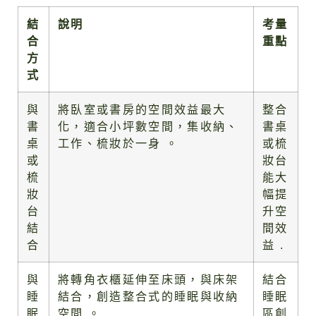
結
說明
考量
合
重點
方
式
與
將臥室或書房的空間效益最大
整合
書
化，適合小坪數空間，集收納、
書桌
桌
工作、梳妝於一身 。
或梳
或
妝台
梳
能大
妝
幅提
台
升空
結
間效
合
益 .
與
將轉角衣櫃延伸至床頭，與床架
結合
睡
結合，創造整合式的睡眠與收納
睡眠
眠
空間 。
區創