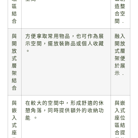
區
造整
結
合空
合
間 .
與
方便拿取常用物品，也可作為展
融入
開
示空間，擺放裝飾品或個人收藏
開放
放
。
式層
式
架便
層
於展
架
示 .
結
合
與
在較大的空間中，形成舒適的休
與嵌
嵌
憩角落，同時提供額外的收納功
入式
入
能 。
座位
式
區結
座
合提