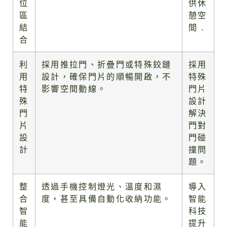
位
供休
區
憩空
結
間 .
合
利
採用推拉門、折疊門或特殊鉸鏈
採用
用
設計，確保門片的順暢開啟，不
特殊
特
影響空間動線。
門片
殊
設計
門
解決
片
門對
設
門碰
計
撞問
題。
整
透過手機控制燈光、溫度和濕
導入
合
度，甚至具備自動化收納功能。
智能
智
科技
能
提升