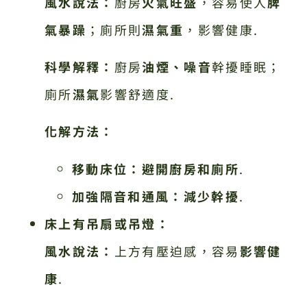
風水說法：
廚房
火氣旺盛
，容易使人
脾
氣暴躁
；廁所則
濕氣重
，影響健康.
科學解釋：
廚房
油煙、噪音
幹擾睡眠；
廁所
濕氣
影響舒適度.
化解方法：
移動床位：
避開廚房和廁所
.
加強隔音和通風：
減少幹擾
.
床上有吊扇或吊燈：
風水說法：
上方有壓迫感，容易
影響健
康
.