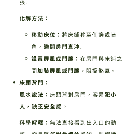
張.
化解方法：
移動床位：
將床鋪移至側邊或牆
角，
避開房門直沖
.
設置屏風或門簾：
在房門與床鋪之
間
加裝屏風或門簾
，阻擋煞氣。
床頭背門：
風水說法：
床頭背對房門，容易
犯小
人，缺乏安全感
。
科學解釋：
無法直接看到出入口的動