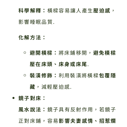
科學解釋：
橫樑容易讓人產生
壓迫感
，
影響睡眠品質.
化解方法：
避開橫樑：
將床鋪移開，
避免橫樑
壓在床頭、床身或床尾
.
裝潢修飾：
利用裝潢將橫樑
包覆隱
藏
，減輕壓迫感.
鏡子對床：
風水說法：
鏡子具有反射作用，若鏡子
正對床鋪，容易
影響夫妻感情、招惹爛