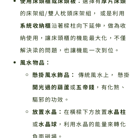
使用床頭櫃或床頭板：
選擇有
厚片床頭
的床架組/雙人枕頭床架組， 或是利用
系統收納櫃
沿著樑柱向下延伸，做為收
納使用，讓床頭櫃的機能最大化，不僅
解決梁的問題，也讓機能一次到位。
風水物品：
懸掛風水飾品：
傳統風水上， 懸掛
開光過的葫蘆
或
五帝錢
，有化煞、
驅邪的功效。
放置水晶：
在橫樑下方放置
水晶柱
或
水晶球
，利用水晶的能量來轉化
負面磁場。