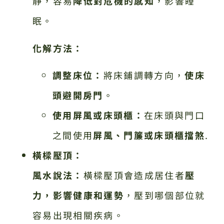
靜，容易
降低對危機的感知
，影響睡
眠。
化解方法：
調整床位：
將床鋪調轉方向，
使床
頭避開房門
。
使用屏風或床頭櫃：
在床頭與門口
之間使用
屏風、門簾或床頭櫃擋煞
.
橫樑壓頂：
風水說法：
橫樑壓頂會造成居住者
壓
力，影響健康和運勢
，壓到哪個部位就
容易出現相關疾病。