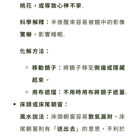
桃花，或導致心神不寧
.
科學解釋：
半夜醒來容易被鏡中的影像
驚嚇
，影響睡眠.
化解方法：
移動鏡子：
將鏡子移至
側邊或隱藏
起來
。
用布遮擋：
不用時用布將鏡子遮蓋
.
床頭或床尾朝窗：
風水說法：
床頭朝窗容易
散氣漏財
，床
尾朝窗則有「
送出去
」的意思，不利於