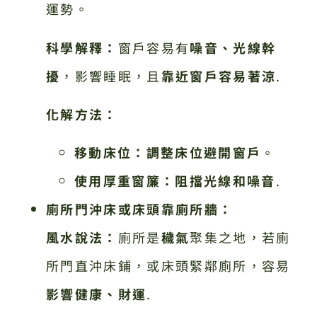
運勢。
科學解釋：
窗戶容易有
噪音、光線幹
擾
，影響睡眠，且
靠近窗戶容易著涼
.
化解方法：
移動床位：
調整床位避開窗戶
。
使用厚重窗簾：
阻擋光線和噪音
.
廁所門沖床或床頭靠廁所牆：
風水說法：
廁所是
穢氣
聚集之地，若廁
所門直沖床鋪，或床頭緊鄰廁所，容易
影響健康、財運
.