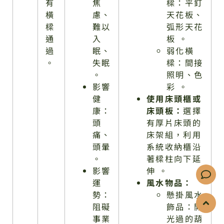
有
焦
樑：平釘
橫
慮、
天花板、
樑
難以
弧形天花
通
入
板 。
過
眠、
弱化橫
。
失眠
樑：間接
。
照明、色
影響
彩 。
健
使用床頭櫃或
康：
床頭板：
選擇
頭
有厚片床頭的
痛、
床架組，利用
頭暈
系統收納櫃沿
。
著樑柱向下延
影響
伸 。
運
風水物品：
勢：
懸掛風水
阻礙
飾品：開
事業
光過的葫