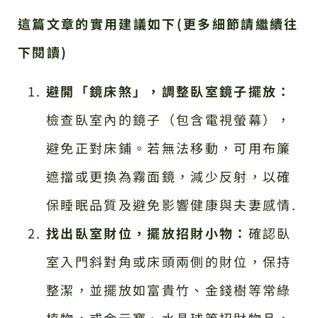
這篇文章的實用建議如下(更多細節請繼續往
下閱讀)
避開「鏡床煞」，調整臥室鏡子擺放：
檢查臥室內的鏡子（包含電視螢幕），
避免正對床鋪。若無法移動，可用布簾
遮擋或更換為霧面鏡，減少反射，以確
保睡眠品質及避免影響健康與夫妻感情.
找出臥室財位，擺放招財小物：
確認臥
室入門斜對角或床頭兩側的財位，保持
整潔，並擺放如富貴竹、金錢樹等常綠
植物，或金元寶、水晶球等招財物品，