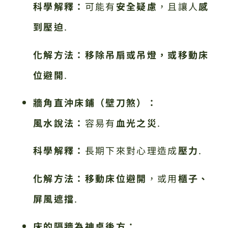
科學解釋：
可能有
安全疑慮
，且讓人
感
到壓迫
.
化解方法：
移除吊扇或吊燈，或移動床
位避開
.
牆角直沖床鋪（壁刀煞）：
風水說法：
容易有
血光之災
.
科學解釋：
長期下來對心理造成
壓力
.
化解方法：
移動床位避開
，或用
櫃子、
屏風遮擋
.
床的隔牆為神桌後方：