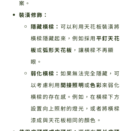
案。
裝潢修飾：
隱藏橫樑：
可以利用天花板裝潢將
橫樑隱藏起來，例如採用
平釘天花
板
或
弧形天花板
，讓橫樑不再顯
眼。
弱化橫樑：
如果無法完全隱藏，可
以考慮利用
間接照明
或
色彩
來弱化
橫樑的存在感。例如，在橫樑下方
設置向上照射的燈光，或者將橫樑
漆成與天花板相同的顏色。