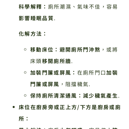
科學解釋：
廁所潮濕、氣味不佳，容易
影響睡眠品質
.
化解方法：
移動床位：
避開廁所門沖煞
，或將
床頭
移開廁所牆
.
加裝門簾或屏風：
在廁所門口
加裝
門簾或屏風
，阻擋穢氣.
保持廁所清潔通風：
減少穢氣產生
.
床位在廚房旁或正上方/下方是廚房或廁
所：