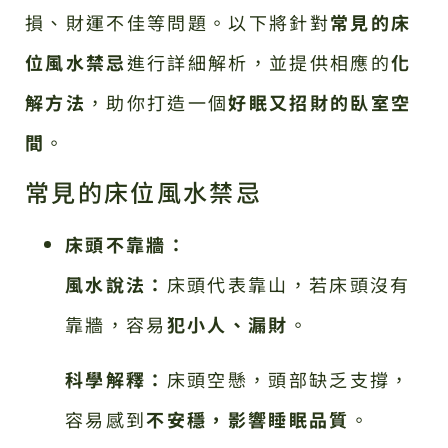
損、財運不佳等問題。以下將針對
常見的床
位風水禁忌
進行詳細解析，並提供相應的
化
解方法
，助你打造一個
好眠又招財的臥室空
間
。
常見的床位風水禁忌
床頭不靠牆：
風水說法：
床頭代表靠山，若床頭沒有
靠牆，容易
犯小人、漏財
。
科學解釋：
床頭空懸，頭部缺乏支撐，
容易感到
不安穩，影響睡眠品質
。