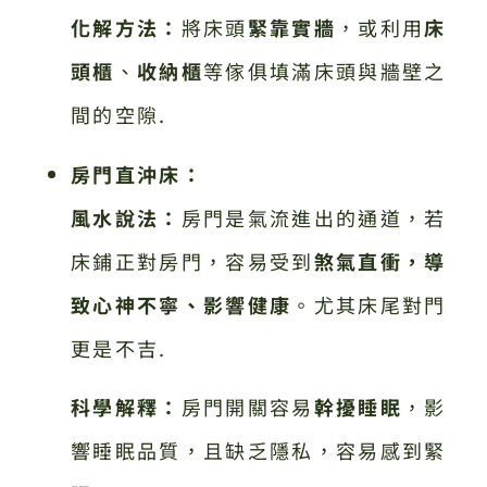
化解方法：
將床頭
緊靠實牆
，或利用
床
頭櫃
、
收納櫃
等傢俱填滿床頭與牆壁之
間的空隙.
房門直沖床：
風水說法：
房門是氣流進出的通道，若
床鋪正對房門，容易受到
煞氣直衝，導
致心神不寧、影響健康
。尤其床尾對門
更是不吉.
科學解釋：
房門開關容易
幹擾睡眠
，影
響睡眠品質，且缺乏隱私，容易感到緊