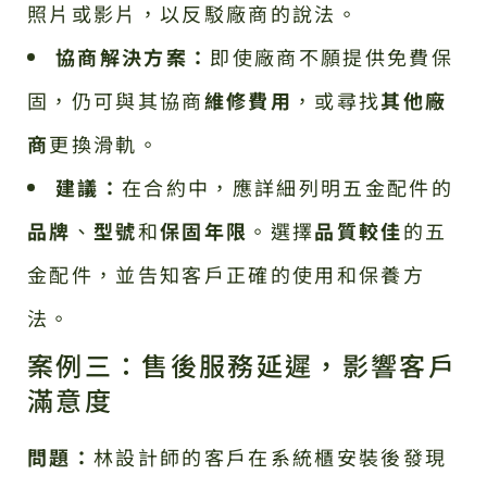
照片或影片，以反駁廠商的說法。
協商解決方案：
即使廠商不願提供免費保
固，仍可與其協商
維修費用
，或尋找
其他廠
商
更換滑軌。
建議：
在合約中，應詳細列明五金配件的
品牌
、
型號
和
保固年限
。選擇
品質較佳
的五
金配件，並告知客戶正確的使用和保養方
法。
案例三：售後服務延遲，影響客戶
滿意度
問題：
林設計師的客戶在系統櫃安裝後發現