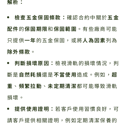
解析：
檢查五金保固條款：
確認合約中關於
五金
配件
的
保固期限
和
保固範圍
。有些廠商可能
只提供
一年
的五金保固，或將
人為因素
列為
除外條款
。
判斷損壞原因：
檢視滑軌的損壞情況，判
斷是
自然耗損
還是
不當使用
造成。例如，
超
重
、
頻繁拉動
、
未定期清潔
都可能導致滑軌
損壞。
提供使用證明：
若客戶使用習慣良好，可
請客戶提供相關證明，例如定期清潔保養的