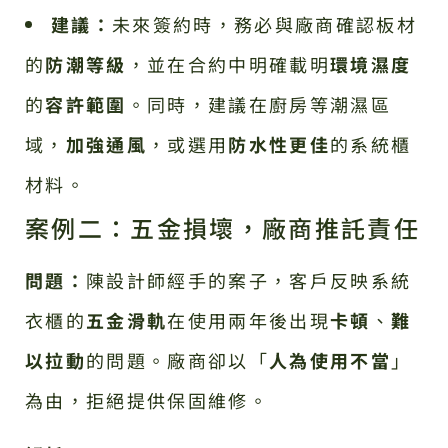
建議：
未來簽約時，務必與廠商確認板材
的
防潮等級
，並在合約中明確載明
環境濕度
的
容許範圍
。同時，建議在廚房等潮濕區
域，
加強通風
，或選用
防水性更佳
的系統櫃
材料。
案例二：五金損壞，廠商推託責任
問題：
陳設計師經手的案子，客戶反映系統
衣櫃的
五金滑軌
在使用兩年後出現
卡頓
、
難
以拉動
的問題。廠商卻以「
人為使用不當
」
為由，拒絕提供保固維修。