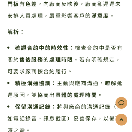
門板
有
色差
，向廠商反映後，廠商卻遲遲未
安排人員處理，嚴重影響客戶的
滿意度
。
解析：
確認合約中的時效性：
檢查合約中是否有
關於
售後服務
的
處理時限
。若有明確規定，
可要求廠商按合約履行。
積極溝通協調：
主動與廠商溝通，瞭解延
遲原因，並協商出
具體的處理時間
。
保留溝通記錄：
將與廠商的溝通記錄（例
如電話錄音、訊息截圖）妥善保存，以備不
時之需。