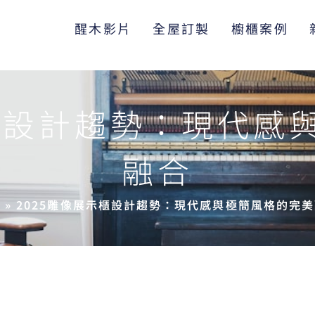
醒木影片
全屋訂製
櫥櫃案例
示櫃設計趨勢：現代感
融合
頁
»
2025雕像展示櫃設計趨勢：現代感與極簡風格的完