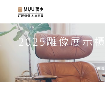
2025雕像展
首