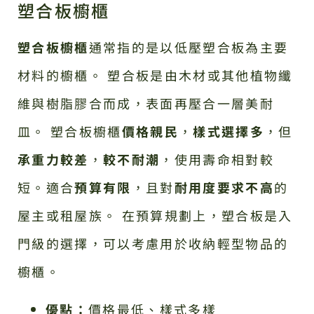
塑合板櫥櫃
塑合板櫥櫃
通常指的是以低壓塑合板為主要
材料的櫥櫃。 塑合板是由木材或其他植物纖
維與樹脂膠合而成，表面再壓合一層美耐
皿。 塑合板櫥櫃
價格親民
，
樣式選擇多
，但
承重力較差
，
較不耐潮
，使用壽命相對較
短。適合
預算有限
，且對
耐用度要求不高
的
屋主或租屋族。 在預算規劃上，塑合板是入
門級的選擇，可以考慮用於收納輕型物品的
櫥櫃。
優點：
價格最低、樣式多樣