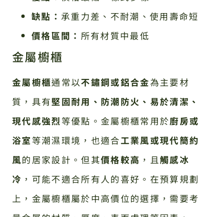
缺點：
承重力差、不耐潮、使用壽命短
價格區間：
所有材質中最低
金屬櫥櫃
金屬櫥櫃
通常以
不鏽鋼或鋁合金
為主要材
質，具有
堅固耐用、防潮防火、易於清潔、
現代感強烈
等優點。金屬櫥櫃常用於
廚房或
浴室
等潮濕環境，也適合
工業風或現代簡約
風
的居家設計。但其
價格較高
，且
觸感冰
冷
，可能不適合所有人的喜好。在預算規劃
上，金屬櫥櫃屬於中高價位的選擇，需要考