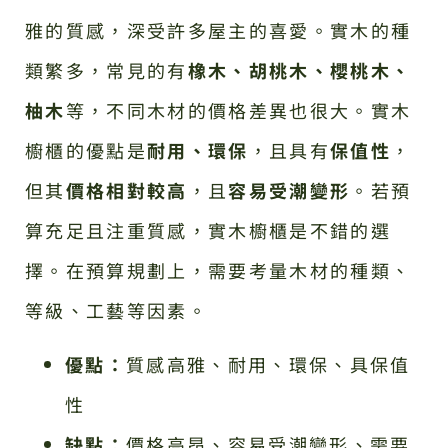
雅的質感，深受許多屋主的喜愛。實木的種
類繁多，常見的有
橡木、胡桃木、櫻桃木、
柚木
等，不同木材的價格差異也很大。實木
櫥櫃的優點是
耐用、環保
，且具有
保值性
，
但其
價格相對較高
，且
容易受潮變形
。若預
算充足且注重質感，實木櫥櫃是不錯的選
擇。在預算規劃上，需要考量木材的種類、
等級、工藝等因素。
優點：
質感高雅、耐用、環保、具保值
性
缺點：
價格高昂、容易受潮變形、需要