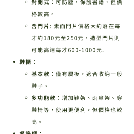
封閉式
：可防塵，保護書籍，但價
格較高。
含門片
: 素面門片價格大約落在每
才約180元至250元，造型門片則
可能高達每才600-1000元.
鞋櫃
：
基本款
：僅有層板，適合收納一般
鞋子。
多功能款
：增加鞋架、雨傘架、穿
鞋椅等，使用更便利，但價格也較
高。
餐邊櫃
：