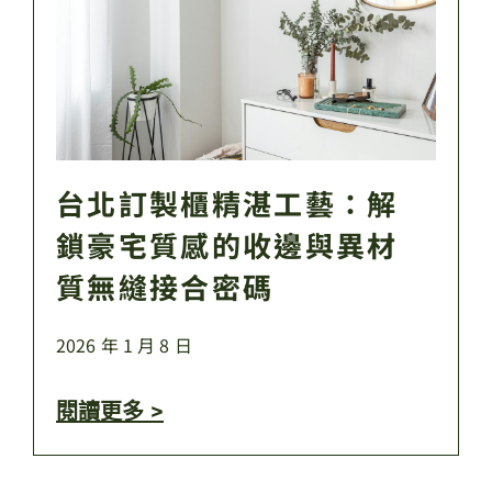
台北訂製櫃精湛工藝：解
鎖豪宅質感的收邊與異材
質無縫接合密碼
2026 年 1 月 8 日
閱讀更多 >