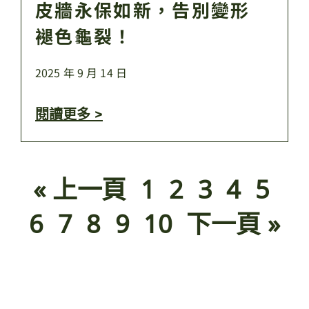
皮牆永保如新，告別變形
褪色龜裂！
2025 年 9 月 14 日
閱讀更多 >
« 上一頁
1
2
3
4
5
6
7
8
9
10
下一頁 »