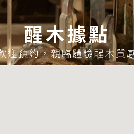
醒木據點
歡迎預約，親臨體驗醒木質