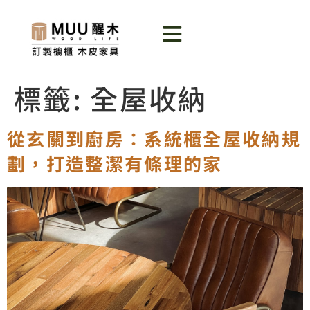
標籤:
全屋收納
從玄關到廚房：系統櫃全屋收納規
劃，打造整潔有條理的家