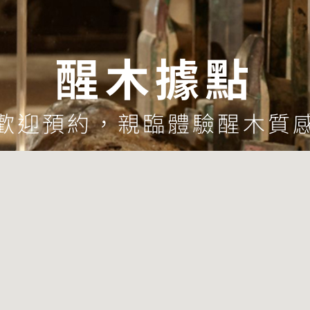
醒木據點
歡迎預約，親臨體驗醒木質