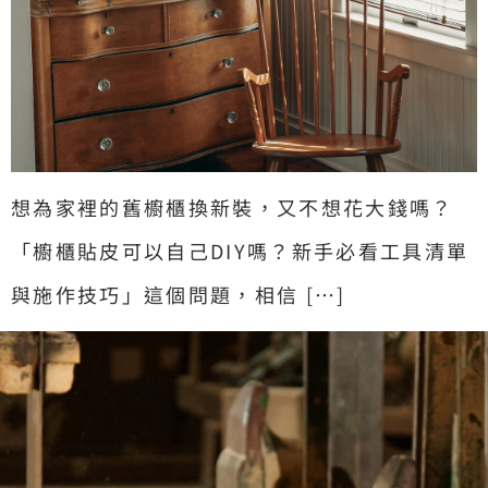
想為家裡的舊櫥櫃換新裝，又不想花大錢嗎？
「櫥櫃貼皮可以自己DIY嗎？新手必看工具清單
與施作技巧」這個問題，相信 […]