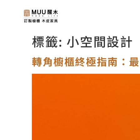
標籤:
小空間設計
轉角櫥櫃終極指南：最