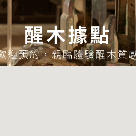
醒木據點
歡迎預約，親臨體驗醒木質