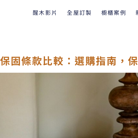
醒木影片
全屋訂製
櫥櫃案例
與保固條款比較：選購指南，