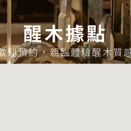
醒木據點
歡迎預約，親臨體驗醒木質