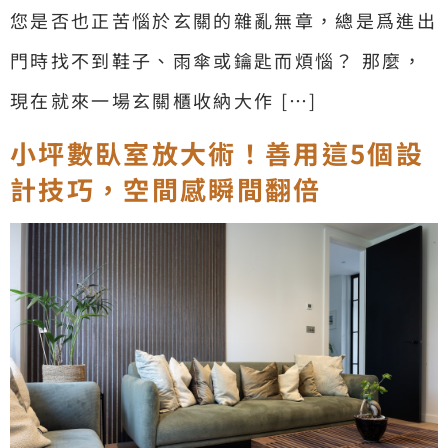
您是否也正苦惱於玄關的雜亂無章，總是爲進出
門時找不到鞋子、雨傘或鑰匙而煩惱？ 那麼，
現在就來一場玄關櫃收納大作 […]
小坪數臥室放大術！善用這5個設
計技巧，空間感瞬間翻倍