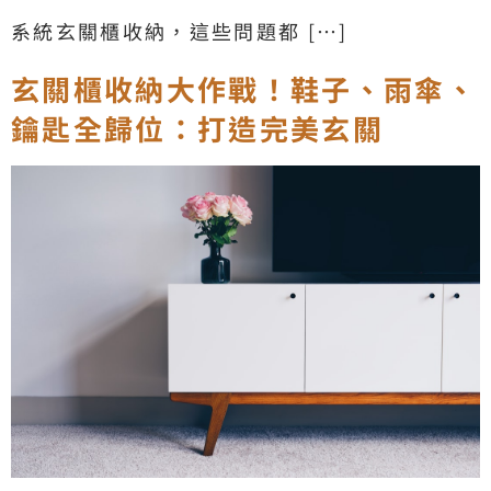
系統玄關櫃收納，這些問題都 […]
玄關櫃收納大作戰！鞋子、雨傘、
鑰匙全歸位：打造完美玄關