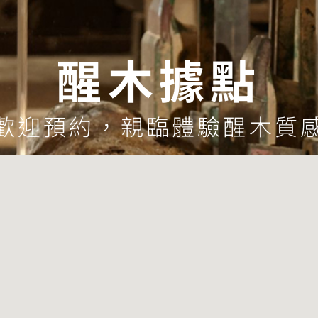
醒木據點
歡迎預約，親臨體驗醒木質