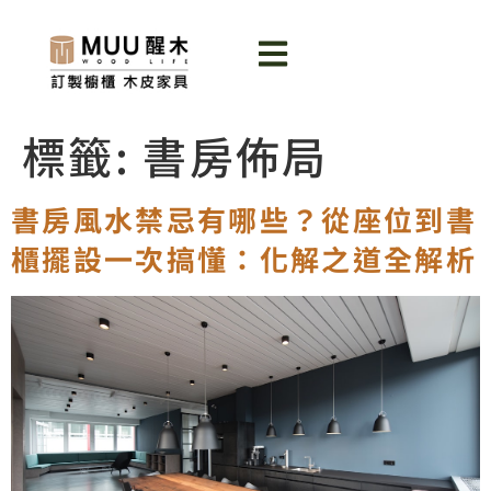
標籤:
書房佈局
書房風水禁忌有哪些？從座位到書
櫃擺設一次搞懂：化解之道全解析