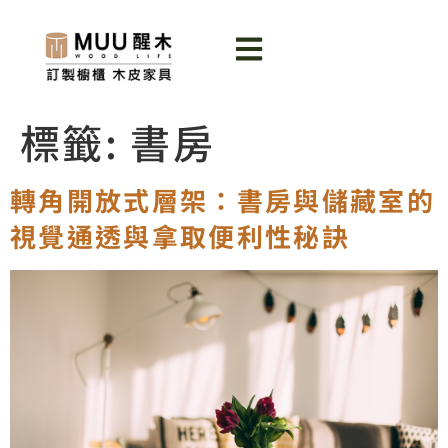
標籤:
書房
轉角開放式層架：書房與儲藏室的
視覺通透與拿取便利性秘訣