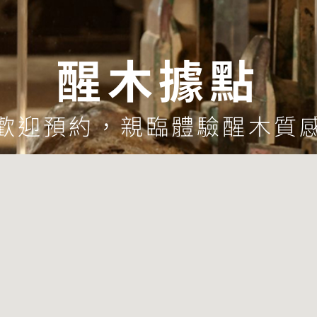
醒木據點
歡迎預約，親臨體驗醒木質