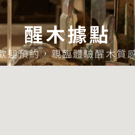
醒木據點
歡迎預約，親臨體驗醒木質