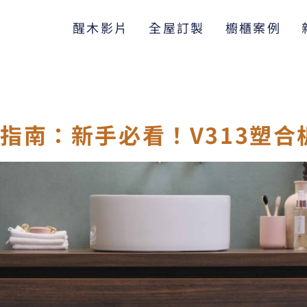
醒木影片
全屋訂製
櫥櫃案例
指南：新手必看！V313塑合