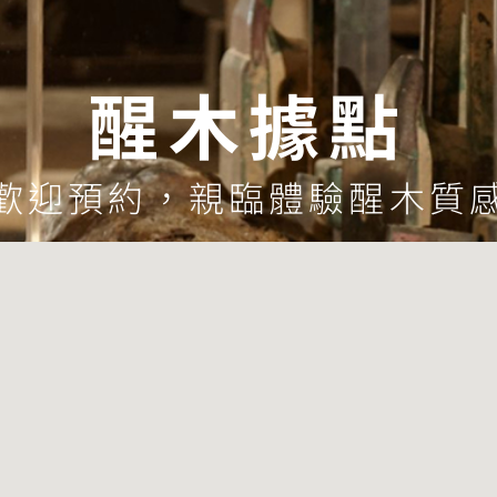
醒木據點
歡迎預約，親臨體驗醒木質