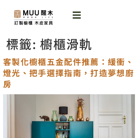
標籤:
櫥櫃滑軌
客製化櫥櫃五金配件推薦：緩衝、
燈光、把手選擇指南，打造夢想廚
房